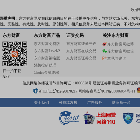
数据
郑重声明：
东方财富网发布此信息的目的在于传播更多信息，与本站立场无关。东方
性、完整性、有效性、及时性、原创性等。相关信息并未经过本网站证实，不对您构
东方财富
东方财富产品
证券交易
关注东方财富
东方财富免费版
东方财富证券开户
东方财富网微博
东方财富Level-2
东方财富在线交易
东方财富网微信
东方财富策略版
东方财富证券交易
意见与建议
妙想投研助理
扫一扫下载
Choice金融终端
APP
信息网络传播视听节目许可证：0908328号 经营证券期货业务许可证编号：91310
沪ICP证:沪B2-20070217
网站备案号:沪ICP备05006054号-11
关于我们
可持续发展
广告服务
供应商平台