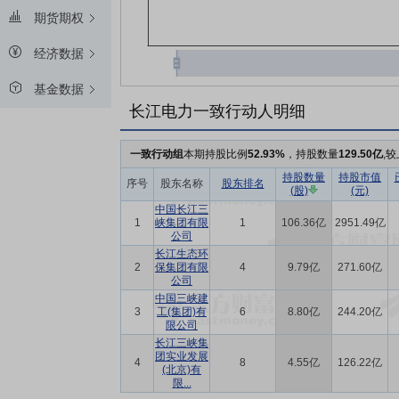
期货期权
经济数据
基金数据
长江电力一致行动人明细
一致行动组
本期持股比例
52.93%
，持股数量
129.50亿
,
持股数量
持股市值
序号
股东名称
股东排名
(股)
(元)
中国长江三
1
峡集团有限
1
106.36亿
2951.49亿
公司
长江生态环
2
保集团有限
4
9.79亿
271.60亿
公司
中国三峡建
3
工(集团)有
6
8.80亿
244.20亿
限公司
长江三峡集
团实业发展
4
8
4.55亿
126.22亿
(北京)有
限...