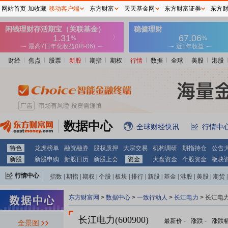
网站首页
加收藏
移动客户端
东方财富
天天基金网
东方财富证券
东方
财经
焦点
股票
新股
期指
期权
行情
数据
全球
美股
港股
数据中心
全球财经快讯
行情中
特色
龙虎榜单
融资融券
股权质押
大宗交易
机构调研
期指持仓
公告
新股
新股申购
新股日历
新股上会
资金
大盘资金
个股资金
板块
行情中心
指数
|
期指
|
期权
|
个股
|
板块
|
排行
|
新股
|
基金
|
港股
|
美股
|
期货
|
外汇
|
黄金
|
自选股
|
自选基金
东方财富网
>
数据中心
>
一致行动人
>
长江电力
> 长江电
长江电力(600900)
最新价
-
涨跌
-
涨跌
全景图