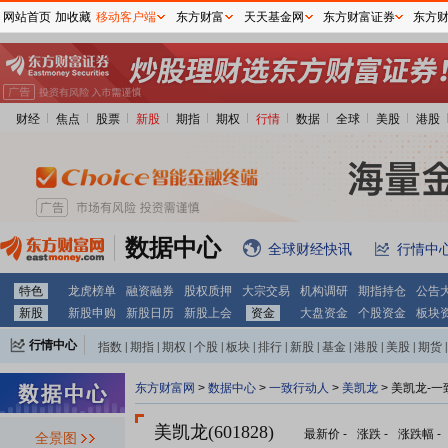
网站首页
加收藏
移动客户端
东方财富
天天基金网
东方财富证券
东方
财经
焦点
股票
新股
期指
期权
行情
数据
全球
美股
港股
数据中心
全球财经快讯
行情中
特色
龙虎榜单
融资融券
股权质押
大宗交易
机构调研
期指持仓
公告
新股
新股申购
新股日历
新股上会
资金
大盘资金
个股资金
板块
行情中心
指数
|
期指
|
期权
|
个股
|
板块
|
排行
|
新股
|
基金
|
港股
|
美股
|
期货
|
外汇
|
黄金
|
自选股
|
自选基金
东方财富网
>
数据中心
>
一致行动人
>
美凯龙
> 美凯龙-
美凯龙(601828)
最新价
-
涨跌
-
涨跌幅
-
全景图