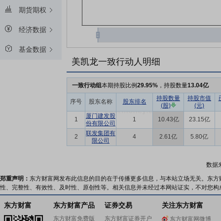
期货期权
经济数据
基金数据
美凯龙一致行动人明细
一致行动组
本期持股比例
29.95%
，持股数量
13.04亿
持股数量
持股市值
序号
股东名称
股东排名
(股)
(元)
厦门建发股
1
1
10.43亿
23.15亿
份有限公司
联发集团有
2
4
2.61亿
5.80亿
限公司
数据
郑重声明：
东方财富网发布此信息的目的在于传播更多信息，与本站立场无关。东方
性、完整性、有效性、及时性、原创性等。相关信息并未经过本网站证实，不对您构
东方财富
东方财富产品
证券交易
关注东方财富
东方财富免费版
东方财富证券开户
东方财富网微博