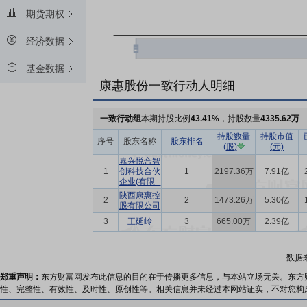
期货期权
经济数据
基金数据
康惠股份一致行动人明细
一致行动组
本期持股比例
43.41%
，持股数量
4335.62万
持股数量
持股市值
序号
股东名称
股东排名
(股)
(元)
嘉兴悦合智
1
创科技合伙
1
2197.36万
7.91亿
企业(有限...
陕西康惠控
2
2
1473.26万
5.30亿
股有限公司
3
王延岭
3
665.00万
2.39亿
数据
郑重声明：
东方财富网发布此信息的目的在于传播更多信息，与本站立场无关。东方
性、完整性、有效性、及时性、原创性等。相关信息并未经过本网站证实，不对您构