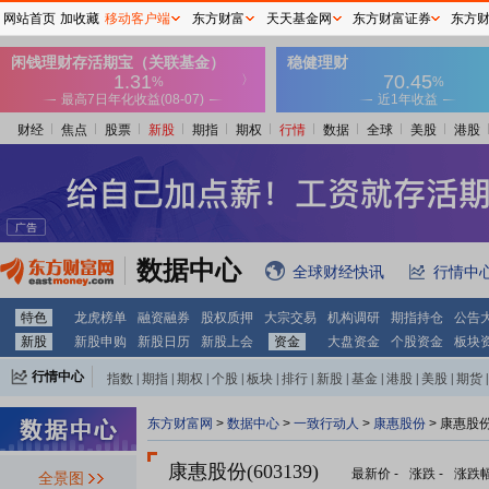
网站首页
加收藏
移动客户端
东方财富
天天基金网
东方财富证券
东方
财经
焦点
股票
新股
期指
期权
行情
数据
全球
美股
港股
数据中心
全球财经快讯
行情中
特色
龙虎榜单
融资融券
股权质押
大宗交易
机构调研
期指持仓
公告
新股
新股申购
新股日历
新股上会
资金
大盘资金
个股资金
板块
行情中心
指数
|
期指
|
期权
|
个股
|
板块
|
排行
|
新股
|
基金
|
港股
|
美股
|
期货
|
外汇
|
黄金
|
自选股
|
自选基金
东方财富网
>
数据中心
>
一致行动人
>
康惠股份
> 康惠股
康惠股份(603139)
最新价
-
涨跌
-
涨跌
全景图