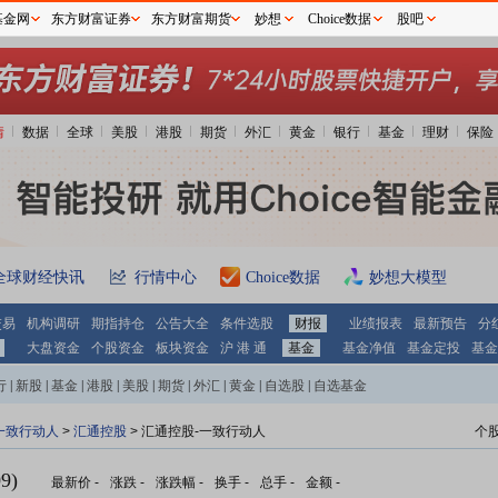
基金网
东方财富证券
东方财富期货
妙想
Choice数据
股吧
情
数据
全球
美股
港股
期货
外汇
黄金
银行
基金
理财
保险
全球财经快讯
行情中心
Choice数据
妙想大模型
交易
机构调研
期指持仓
公告大全
条件选股
财报
业绩报表
最新预告
分
大盘资金
个股资金
板块资金
沪 港 通
基金
基金净值
基金定投
基金
行
|
新股
|
基金
|
港股
|
美股
|
期货
|
外汇
|
黄金
|
自选股
|
自选基金
一致行动人
>
汇通控股
> 汇通控股-一致行动人
个
9)
最新价
-
涨跌
-
涨跌幅
-
换手
-
总手
-
金额
-