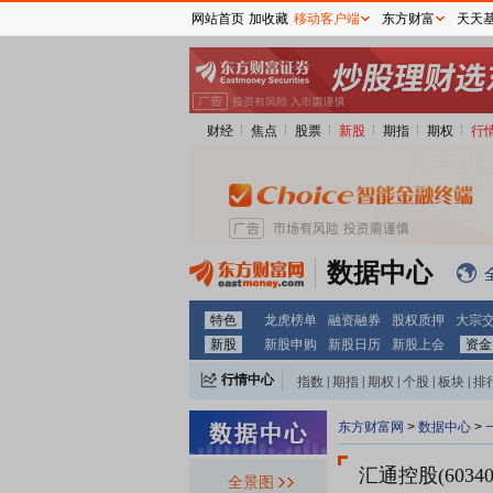
网站首页
加收藏
移动客户端
东方财富
天天
财经
焦点
股票
新股
期指
期权
行
数据中心
特色
龙虎榜单
融资融券
股权质押
大宗
新股
新股申购
新股日历
新股上会
资金
行情中心
指数
|
期指
|
期权
|
个股
|
板块
|
排
东方财富网
>
数据中心
>
汇通控股(60340
全景图