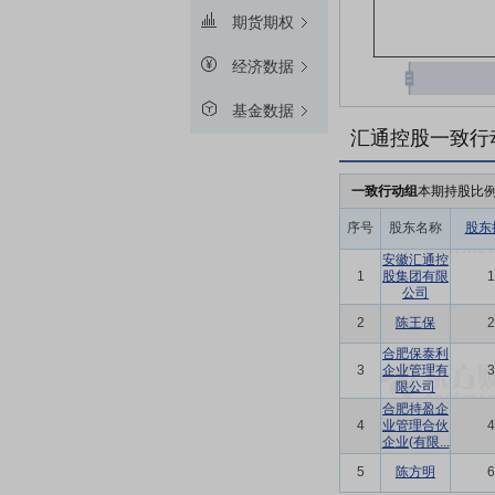
期货期权
经济数据
基金数据
汇通控股一致行
一致行动组
本期持股比
序号
股东名称
股东
安徽汇通控
1
股集团有限
1
公司
2
陈王保
2
合肥保泰利
3
企业管理有
3
限公司
合肥持盈企
4
业管理合伙
4
企业(有限...
5
陈方明
6