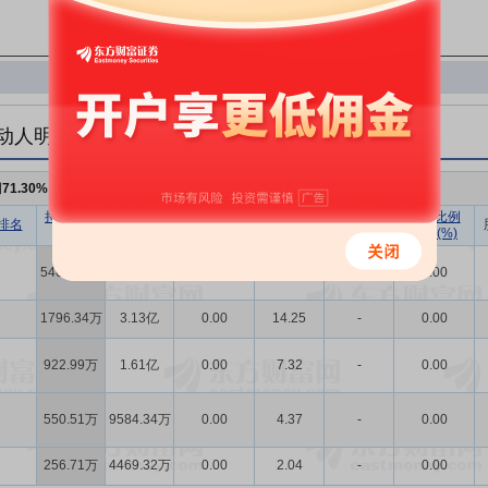
动人明细
例
71.30%
，持股数量
8986.57万
持股数量
持股市值
已流通股份
持股比例
持股数量
持股比例
排名
(股)
(元)
数量(股)
(%)
变动(股)
变动(%)
5460.02万
9.51亿
0.00
43.32
-
0.00
1796.34万
3.13亿
0.00
14.25
-
0.00
922.99万
1.61亿
0.00
7.32
-
0.00
550.51万
9584.34万
0.00
4.37
-
0.00
256.71万
4469.32万
0.00
2.04
-
0.00