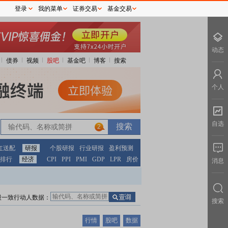
登录
我的菜单
证券交易
基金交易
动态
债券
视频
股吧
基金吧
博客
搜索
个人
自选
2
红送配
研报
个股研报
行业研报
盈利预测
排行
经济
CPI
PPI
PMI
GDP
LPR
房价
消息
股一致行动人数据：
搜索
行情
股吧
数据