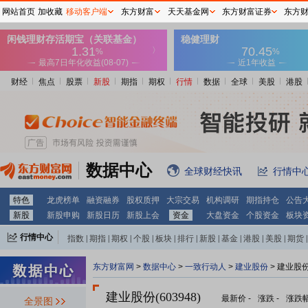
网站首页
加收藏
移动客户端
东方财富
天天基金网
东方财富证券
东方
财经
焦点
股票
新股
期指
期权
行情
数据
全球
美股
港股
数据中心
全球财经快讯
行情中
特色
龙虎榜单
融资融券
股权质押
大宗交易
机构调研
期指持仓
公告
新股
新股申购
新股日历
新股上会
资金
大盘资金
个股资金
板块
行情中心
指数
|
期指
|
期权
|
个股
|
板块
|
排行
|
新股
|
基金
|
港股
|
美股
|
期货
|
外汇
|
黄金
|
自选股
|
自选基金
东方财富网
>
数据中心
>
一致行动人
>
建业股份
> 建业股
建业股份(603948)
最新价
-
涨跌
-
涨跌
全景图