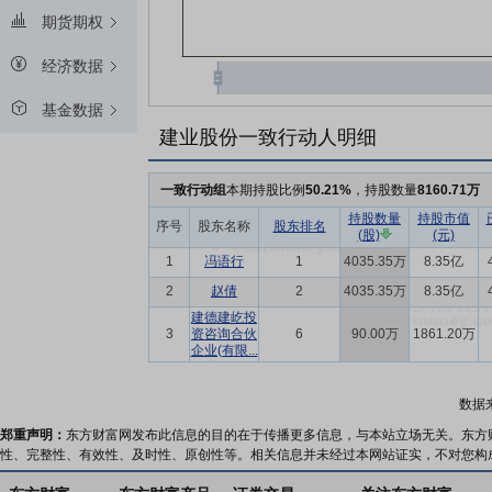
期货期权
经济数据
基金数据
建业股份一致行动人明细
一致行动组
本期持股比例
50.21%
，持股数量
8160.71万
持股数量
持股市值
序号
股东名称
股东排名
(股)
(元)
1
冯语行
1
4035.35万
8.35亿
2
赵倩
2
4035.35万
8.35亿
建德建屹投
3
资咨询合伙
6
90.00万
1861.20万
企业(有限...
数据
郑重声明：
东方财富网发布此信息的目的在于传播更多信息，与本站立场无关。东方
性、完整性、有效性、及时性、原创性等。相关信息并未经过本网站证实，不对您构