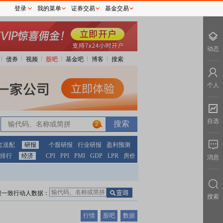
登录
我的菜单
证券交易
基金交易
动态
债券
视频
股吧
基金吧
博客
搜索
个人
自选
2
红送配
研报
个股研报
行业研报
盈利预测
排行
经济
CPI
PPI
PMI
GDP
LPR
房价
消息
股一致行动人数据：
搜索
行情
股吧
数据