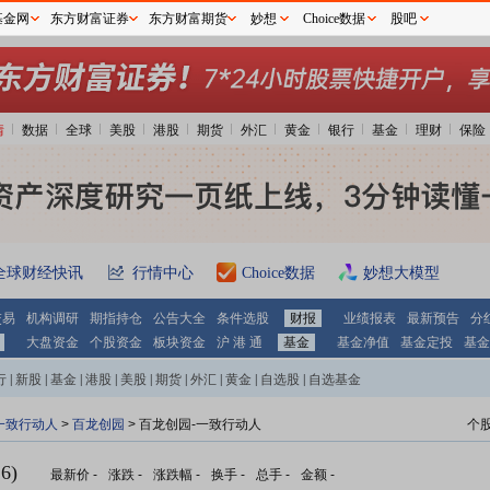
基金网
东方财富证券
东方财富期货
妙想
Choice数据
股吧
情
数据
全球
美股
港股
期货
外汇
黄金
银行
基金
理财
保险
全球财经快讯
行情中心
Choice数据
妙想大模型
交易
机构调研
期指持仓
公告大全
条件选股
财报
业绩报表
最新预告
分
大盘资金
个股资金
板块资金
沪 港 通
基金
基金净值
基金定投
基金
行
|
新股
|
基金
|
港股
|
美股
|
期货
|
外汇
|
黄金
|
自选股
|
自选基金
一致行动人
>
百龙创园
> 百龙创园-一致行动人
个
6)
最新价
-
涨跌
-
涨跌幅
-
换手
-
总手
-
金额
-