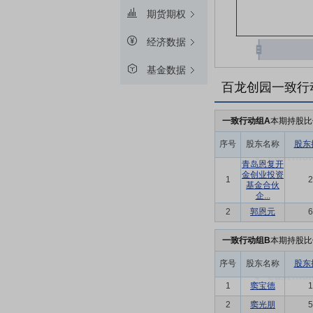
期货期权
经济数据
基金数据
百龙创园一致行
一致行动组A
本期持股比
序号
股东名称
股东
青岛恩复开
金创业投资
1
2
基金合伙
企...
2
郭恩元
6
一致行动组B
本期持股比
序号
股东名称
股东
1
窦宝德
1
2
窦光朋
5