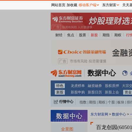
网站首页
加收藏
移动客户端
东方财富
天天
财经
焦点
股票
新股
期指
期权
行
数据中心
特色
龙虎榜单
融资融券
股权质押
大宗
新股
新股申购
新股日历
新股上会
资金
行情中心
指数
|
期指
|
期权
|
个股
|
板块
|
排
东方财富网
>
数据中心
>
百龙创园(60501
全景图