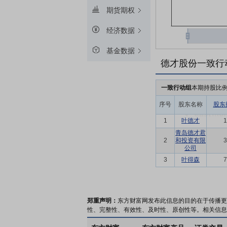
期货期权
经济数据
基金数据
德才股份一致行
一致行动组
本期持股比
序号
股东名称
股东
1
叶德才
1
青岛德才君
2
和投资有限
3
公司
3
叶得森
7
郑重声明：
东方财富网发布此信息的目的在于传播更
性、完整性、有效性、及时性、原创性等。相关信息