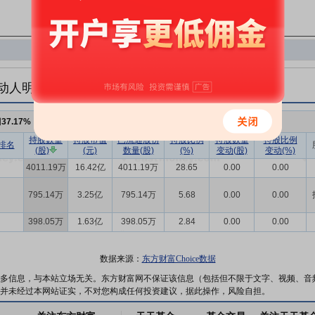
动人明细
例
37.17%
，持股数量
5204.37万
,较上期不变
持股数量
持股市值
已流通股份
持股比例
持股数量
持股比例
排名
(股)
(元)
数量(股)
(%)
变动(股)
变动(%)
4011.19万
16.42亿
4011.19万
28.65
0.00
0.00
795.14万
3.25亿
795.14万
5.68
0.00
0.00
398.05万
1.63亿
398.05万
2.84
0.00
0.00
数据来源：
东方财富Choice数据
多信息，与本站立场无关。东方财富网不保证该信息（包括但不限于文字、视频、音
并未经过本网站证实，不对您构成任何投资建议，据此操作，风险自担。