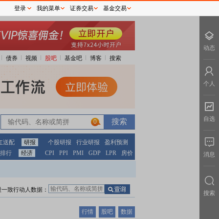
登录
我的菜单
证券交易
基金交易
动态
债券
视频
股吧
基金吧
博客
搜索
个人
自选
0
红送配
研报
个股研报
行业研报
盈利预测
排行
经济
CPI
PPI
PMI
GDP
LPR
房价
消息
股一致行动人数据：
搜索
行情
股吧
数据