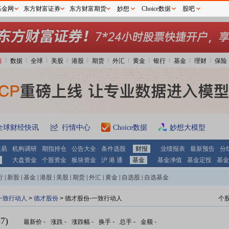
基金网
东方财富证券
东方财富期货
妙想
Choice数据
股吧
情
数据
全球
美股
港股
期货
外汇
黄金
银行
基金
理财
保险
全球财经快讯
行情中心
Choice数据
妙想大模型
交易
机构调研
期指持仓
公告大全
条件选股
财报
业绩报表
最新预告
分
大盘资金
个股资金
板块资金
沪 港 通
基金
基金净值
基金定投
基金
行
|
新股
|
基金
|
港股
|
美股
|
期货
|
外汇
|
黄金
|
自选股
|
自选基金
一致行动人
>
德才股份
> 德才股份-一致行动人
个
7)
最新价
-
涨跌
-
涨跌幅
-
换手
-
总手
-
金额
-