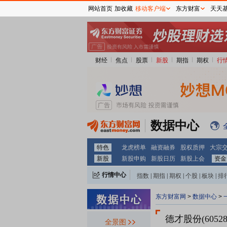
网站首页
加收藏
移动客户端
东方财富
天天
财经
焦点
股票
新股
期指
期权
行
数据中心
特色
龙虎榜单
融资融券
股权质押
大宗
新股
新股申购
新股日历
新股上会
资金
行情中心
指数
|
期指
|
期权
|
个股
|
板块
|
排
东方财富网
>
数据中心
>
德才股份(60528
全景图