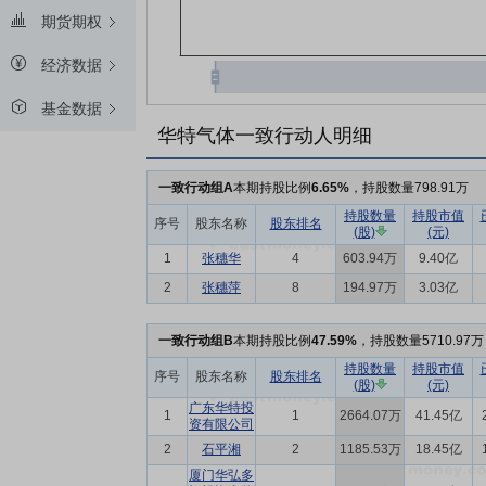
期货期权
经济数据
基金数据
华特气体一致行动人明细
一致行动组A
本期持股比例
6.65%
，持股数量798.91万
持股数量
持股市值
序号
股东名称
股东排名
(股)
(元)
1
张穗华
4
603.94万
9.40亿
2
张穗萍
8
194.97万
3.03亿
一致行动组B
本期持股比例
47.59%
，持股数量5710.97万
持股数量
持股市值
序号
股东名称
股东排名
(股)
(元)
广东华特投
1
1
2664.07万
41.45亿
资有限公司
2
石平湘
2
1185.53万
18.45亿
厦门华弘多