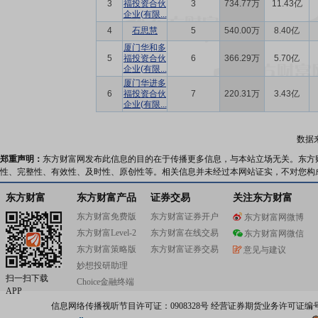
3
福投资合伙
3
734.77万
11.43亿
企业(有限...
4
石思慧
5
540.00万
8.40亿
厦门华和多
5
福投资合伙
6
366.29万
5.70亿
企业(有限...
厦门华进多
6
福投资合伙
7
220.31万
3.43亿
企业(有限...
数据
郑重声明：
东方财富网发布此信息的目的在于传播更多信息，与本站立场无关。东方
性、完整性、有效性、及时性、原创性等。相关信息并未经过本网站证实，不对您构
东方财富
东方财富产品
证券交易
关注东方财富
东方财富免费版
东方财富证券开户
东方财富网微博
东方财富Level-2
东方财富在线交易
东方财富网微信
东方财富策略版
东方财富证券交易
意见与建议
妙想投研助理
扫一扫下载
Choice金融终端
APP
信息网络传播视听节目许可证：0908328号 经营证券期货业务许可证编号：91310