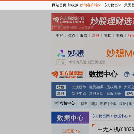
网站首页
加收藏
移动客户端
东方财富
天天
财经
焦点
股票
新股
期指
期权
行
数据中心
特色
龙虎榜单
融资融券
股权质押
大宗
新股
新股申购
新股日历
新股上会
资金
行情中心
指数
|
期指
|
期权
|
个股
|
板块
|
排
东方财富网
>
数据中心
>
中无人机(68829
全景图