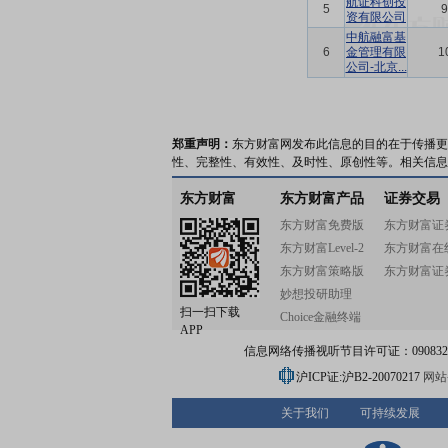
航证科创投
5
9
资有限公司
中航融富基
6
金管理有限
1
公司-北京...
郑重声明：
东方财富网发布此信息的目的在于传播更
性、完整性、有效性、及时性、原创性等。相关信息
东方财富
东方财富产品
证券交易
东方财富免费版
东方财富证
东方财富Level-2
东方财富在
东方财富策略版
东方财富证
妙想投研助理
扫一扫下载
Choice金融终端
APP
信息网络传播视听节目许可证：0908328号
沪ICP证:沪B2-20070217
网站备
关于我们
可持续发展