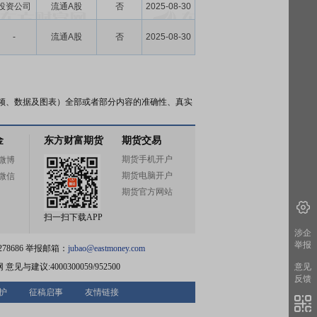
投资公司
流通A股
否
2025-08-30
-
流通A股
否
2025-08-30
频、数据及图表）全部或者部分内容的准确性、真实
金
东方财富期货
期货交易
期货手机开户
微博
期货电脑开户
微信
期货官方网站
扫一扫下载APP
涉企
举报
78686 举报邮箱：
jubao@eastmoney.com
网
意见与建议:4000300059/952500
意见
反馈
护
征稿启事
友情链接