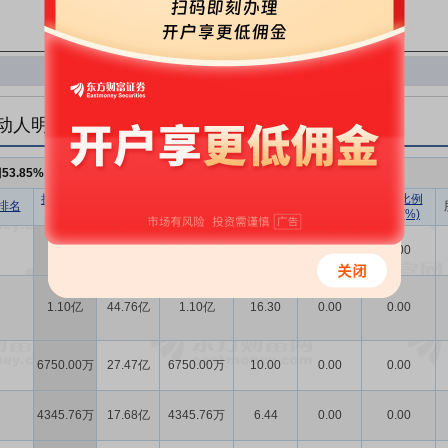
动人明细
例
53.85%
，持股数量
3.63亿
,较上期不变
持股数量
持股市值
已流通股份
持股比例
持股数量
持股比例
排名
(股)
(元)
数量(股)
(%)
变动(股)
变动(%)
1.12亿
45.60亿
1.12亿
16.60
0.00
0.00
1.10亿
44.76亿
1.10亿
16.30
0.00
0.00
6750.00万
27.47亿
6750.00万
10.00
0.00
0.00
4345.76万
17.68亿
4345.76万
6.44
0.00
0.00