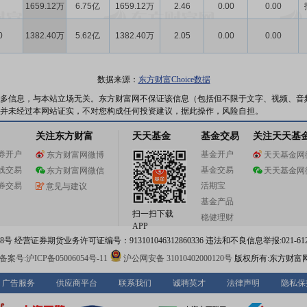
1659.12万
6.75亿
1659.12万
2.46
0.00
0.00
0
1382.40万
5.62亿
1382.40万
2.05
0.00
0.00
数据来源：
东方财富Choice数据
多信息，与本站立场无关。东方财富网不保证该信息（包括但不限于文字、视频、音
并未经过本网站证实，不对您构成任何投资建议，据此操作，风险自担。
关注东方财富
天天基金
基金交易
关注天天基
券开户
基金开户
东方财富网微博
天天基金网
线交易
基金交易
东方财富网微信
天天基金网
券交易
活期宝
意见与建议
基金产品
扫一扫下载
稳健理财
APP
 经营证券期货业务许可证编号：913101046312860336 违法和不良信息举报:021-612
案号:沪ICP备05006054号-11
沪公网安备 31010402000120号
版权所有:东方财富
广告服务
供应商平台
联系我们
诚聘英才
法律声明
隐私保