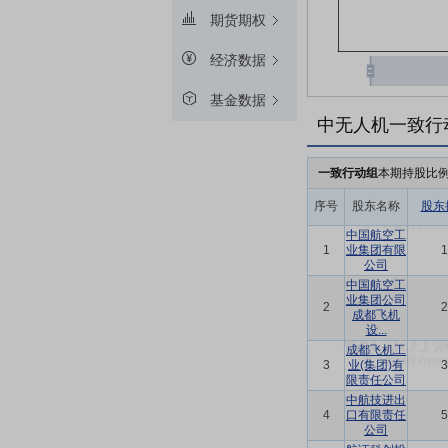
期货期权
经济数据
基金数据
中无人机一致行
一致行动组
本期持股比
序号
股东名称
股东
中国航空工
1
业集团有限
1
公司
中国航空工
业集团公司
2
2
成都飞机
设...
成都飞机工
3
业(集团)有
3
限责任公司
中航技进出
4
口有限责任
5
公司