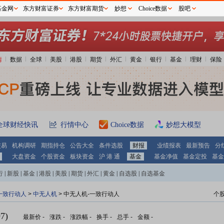
基金网
东方财富证券
东方财富期货
妙想
Choice数据
股吧
情
数据
全球
美股
港股
期货
外汇
黄金
银行
基金
理财
保险
全球财经快讯
行情中心
Choice数据
妙想大模型
交易
机构调研
期指持仓
公告大全
条件选股
财报
业绩报表
最新预告
分
大盘资金
个股资金
板块资金
沪 港 通
基金
基金净值
基金定投
基金
行
|
新股
|
基金
|
港股
|
美股
|
期货
|
外汇
|
黄金
|
自选股
|
自选基金
一致行动人
>
中无人机
> 中无人机-一致行动人
个
7)
最新价
-
涨跌
-
涨跌幅
-
换手
-
总手
-
金额
-