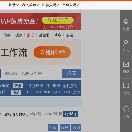
登录
我的菜单
证券交易
基金交易
动态
债券
视频
股吧
基金吧
博客
搜索
个人
自选
红送配
研报
个股研报
行业研报
盈利预测
排行
经济
CPI
PPI
PMI
GDP
LPR
房价
消息
股一致行动人数据：
搜索
行情
股吧
数据