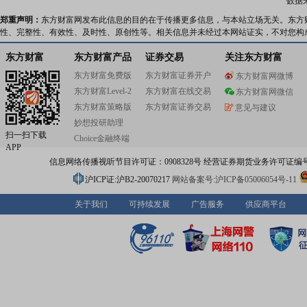
数据
郑重声明：
东方财富网发布此信息的目的在于传播更多信息，与本站立场无关。东方
性、完整性、有效性、及时性、原创性等。相关信息并未经过本网站证实，不对您构
东方财富
东方财富产品
证券交易
关注东方财富
东方财富免费版
东方财富证券开户
东方财富网微博
东方财富Level-2
东方财富在线交易
东方财富网微信
东方财富策略版
东方财富证券交易
意见与建议
妙想投研助理
扫一扫下载
Choice金融终端
APP
信息网络传播视听节目许可证：0908328号 经营证券期货业务许可证编号：91310
沪ICP证:沪B2-20070217
网站备案号:沪ICP备05006054号-11
关于我们
可持续发展
广告服务
供应商平台