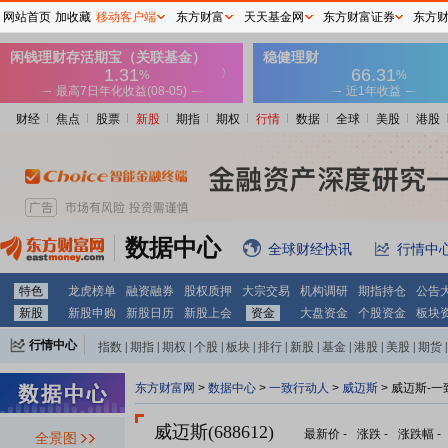
网站首页
加收藏
移动客户端
东方财富
天天基金网
东方财富证券
东方
财经
焦点
股票
新股
期指
期权
行情
数据
全球
美股
港股
数据中心
全球财经快讯
行情中
特色
龙虎榜单
融资融券
股权质押
大宗交易
机构调研
期指持仓
公告
新股
新股申购
新股日历
新股上会
资金
大盘资金
个股资金
板块
行情中心
指数
|
期指
|
期权
|
个股
|
板块
|
排行
|
新股
|
基金
|
港股
|
美股
|
期货
|
外汇
|
黄金
|
自选股
|
自选基金
东方财富网
>
数据中心
>
一致行动人
>
威迈斯
> 威迈斯-
威迈斯(688612)
最新价
-
涨跌
-
涨跌幅
-
全景图