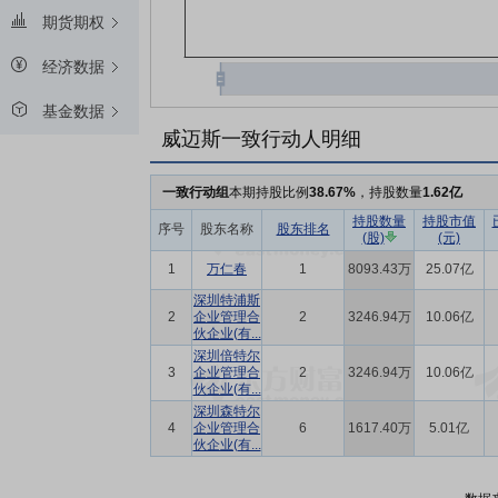
期货期权
经济数据
基金数据
威迈斯一致行动人明细
一致行动组
本期持股比例
38.67%
，持股数量
1.62亿
持股数量
持股市值
序号
股东名称
股东排名
(股)
(元)
1
万仁春
1
8093.43万
25.07亿
深圳特浦斯
2
企业管理合
2
3246.94万
10.06亿
伙企业(有...
深圳倍特尔
3
企业管理合
2
3246.94万
10.06亿
伙企业(有...
深圳森特尔
4
企业管理合
6
1617.40万
5.01亿
伙企业(有...