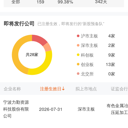
全部
342天
159
99.38%
即将发行公司
已注册生效，即将发行的“新股预备队”
沪市主板
4家
深市主板
2家
科创板
9家
创业板
13家
北交所
0家
企业名称
注册生效日
拟上市地点
证监会
宁波力勤资源
有色金属
科技股份有限
深市主板
2026-07-31
压延加
公司