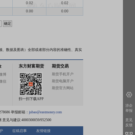
0.02
0.02
0.00
0.00
频、数据及图表）全部或者部分内容的准确性、真实
金
东方财富期货
期货交易
期货手机开户
微博
期货电脑开户
微信
期货官方网站
扫一扫下载APP
涉企
举报
78686 举报邮箱：
jubao@eastmoney.com
网
意见与建议:4000300059/952500
意见
反馈
护
征稿启事
友情链接