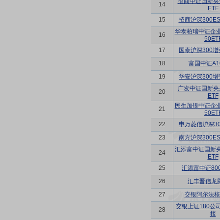
招商中证国新央
14
ETF
15
招商沪深300ES
华泰柏瑞中证企
16
50ET
17
国泰沪深300增
18
富国中证A10
19
华安沪深300增
广发中证国新央
20
ETF
民生加银中证企
21
50ET
22
申万菱信沪深30
23
南方沪深300ES
汇添富中证国新
24
ETF
25
汇添富中证80
26
汇丰晋信龙
27
交银阿尔法核
交银上证180公
28
接