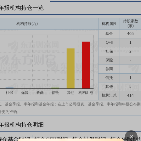
年年报机构持仓一览
持股家数
机构持股(万)
机构属性
(家)
基金
405
QFII
1
社保
2
保险
-
券商
-
信托
1
其他
5
机构汇总
414
表、基金季报、半年报和基金年报；在上市公司报表、基金季报、半年报和年报公布期
计更为准确。
年年报机构持仓明细
持仓基金明细
持仓QFII明细
持仓社保明细
持仓保险明