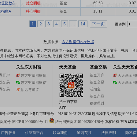
价值指数A
持仓明细
基金
69.53
0.07
0指数A
持仓明细
基金
15.11
0.01
1
2
3
4
5
...
14
下一页
跳转到
数据来源：
东方财富Choice数据
多信息，与本站立场无关。东方财富网不保证该信息（包括但不限于文字、视频、音
并未经过本网站证实，不对您构成任何投资建议，据此操作，风险自担。
关注东方财富
天天基金
基金交易
关注天天基
券开户
基金开户
东方财富网微博
天天基金网
线交易
基金交易
东方财富网微信
天天基金网
券交易
活期宝
意见与建议
基金产品
扫一扫下载
稳健理财
APP
 经营证券期货业务许可证编号：913101046312860336 违法和不良信息举报:021-612
案号:沪ICP备05006054号-11
沪公网安备 31010402000120号
版权所有:东方财富
广告服务
供应商平台
联系我们
诚聘英才
法律声明
隐私保