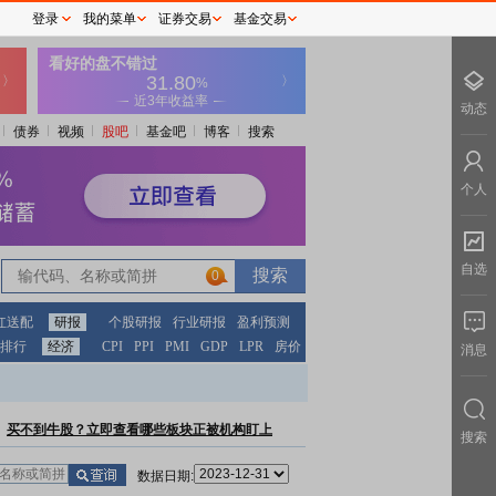
登录
我的菜单
证券交易
基金交易
动态
债券
视频
股吧
基金吧
博客
搜索
个人
自选
0
红送配
研报
个股研报
行业研报
盈利预测
排行
经济
CPI
PPI
PMI
GDP
LPR
房价
消息
买不到牛股？立即查看哪些板块正被机构盯上
搜索
数据日期: