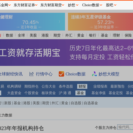
基金网
东方财富证券
东方财富期货
妙想
Choice数据
股吧
情
数据
全球
美股
港股
期货
外汇
黄金
银行
基金
理财
保险
全球财经快讯
行情中心
Choice数据
妙想大模型
交易
机构调研
期指持仓
公告大全
条件选股
财报
业绩报表
最新预告
分
大盘资金
个股资金
板块资金
沪 港 通
基金
基金净值
基金定投
基金
行
|
新股
|
基金
|
港股
|
美股
|
期货
|
外汇
|
黄金
|
自选股
|
自选基金
主力数据
023年年报机构持仓
个股主力持仓: