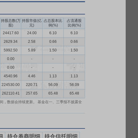
持股总数(万
持股市值(亿
占总股本比
占流通股
股)
元)
例(%)
比例(%)
24417.60
24.00
6.10
6.10
2629.34
2.58
0.66
0.66
5992.50
5.89
1.50
1.50
0.00
-
-
-
0.00
-
-
-
4540.96
4.46
1.13
1.13
224530.00
220.71
56.09
56.09
262110.41
257.65
65.48
65.48
间，数据会持续更新。 基金在一、三季报不披露全
细
持仓券商明细
持仓信托明细