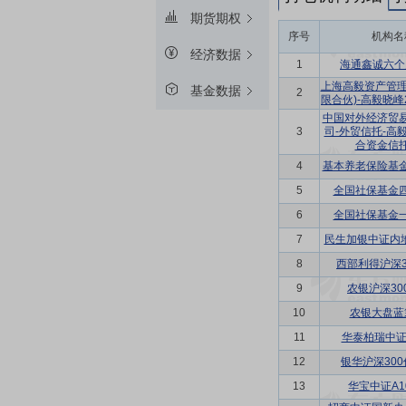
期货期权
序号
机构名
经济数据
1
海通鑫诚六个
上海高毅资产管理
基金数据
2
限合伙)-高毅晓
中国对外经济贸
3
司-外贸信托-高
合资金信
4
基本养老保险基
5
全国社保基金
6
全国社保基金
7
民生加银中证内
8
西部利得沪深3
9
农银沪深30
10
农银大盘蓝
11
华泰柏瑞中证
12
银华沪深300
13
华宝中证A10