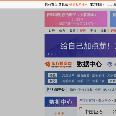
网站首页
加收藏
移动客户端
东方财富
天天
财经
焦点
股票
新股
期指
期权
行
数据中心
特色
龙虎榜单
融资融券
股权质押
大宗
新股
新股申购
新股日历
新股上会
资金
行情中心
指数
|
期指
|
期权
|
个股
|
板块
|
排
东方财富网
>
数据中心
>
中国巨石
——2
全景图