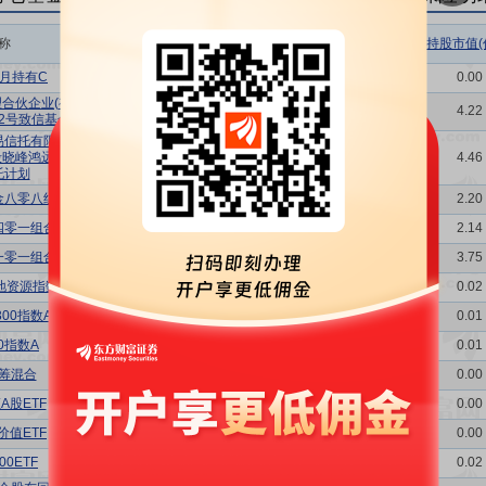
称
相关链接
机构属性
持股总数(万股)
持股市值(
月持有C
持仓明细
基金
0.01
0.00
合伙企业(有
持仓明细
其他
4296.97
4.22
峰2号致信基金
易信托有限公
毅晓峰鸿远集
持仓明细
信托
4540.96
4.46
托计划
金八零八组合
持仓明细
其他
2235.94
2.20
四零一组合
持仓明细
社保
2180.35
2.14
一零一组合
持仓明细
社保
3812.16
3.75
地资源指数A
持仓明细
基金
18.15
0.02
00指数A
持仓明细
基金
7.36
0.01
0指数A
持仓明细
基金
5.60
0.01
筹混合
持仓明细
基金
0.96
0.00
A股ETF
持仓明细
基金
1.43
0.00
价值ETF
持仓明细
基金
1.97
0.00
0ETF
持仓明细
基金
20.87
0.02