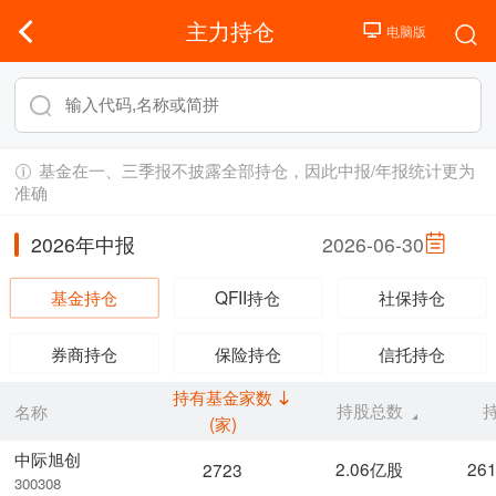
主力持仓
基金在一、三季报不披露全部持仓，因此中报/年报统计更为
准确
2026年中报
2026-06-30
基金持仓
QFII持仓
社保持仓
券商持仓
保险持仓
信托持仓
持有基金家数
持股总数
名称
(家)
中际旭创
2.06亿股
26
2723
300308