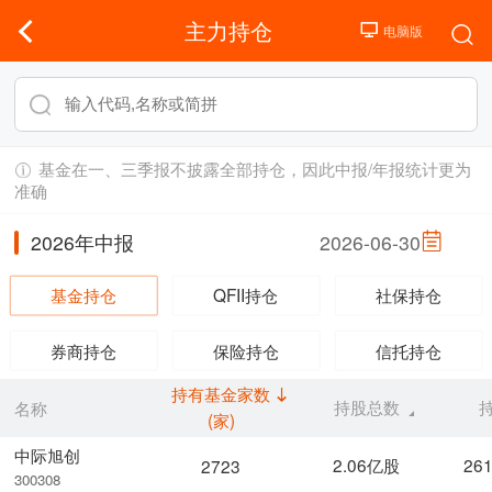
主力持仓
基金在一、三季报不披露全部持仓，因此中报/年报统计更为
准确
2026年中报
2026-06-30
基金持仓
QFII持仓
社保持仓
券商持仓
保险持仓
信托持仓
持有基金家数
持股总数
名称
(家)
中际旭创
2.06亿股
26
2723
300308