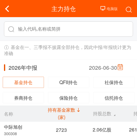
主力持仓
基金在一、三季报不披露全部持仓，因此中报/年报统计更为
准确
2026年中报
2026-06-30
基金持仓
QFII持仓
社保持仓
券商持仓
保险持仓
信托持仓
持有基金家数
持股总数
名称
(家)
中际旭创
2.06亿股
26
2723
300308