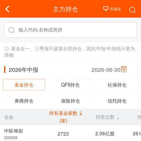
主力持仓
基金在一、三季报不披露全部持仓，因此中报/年报统计更为
准确
2026年中报
2026-06-30
基金持仓
QFII持仓
社保持仓
券商持仓
保险持仓
信托持仓
持有基金家数
持股总数
名称
(家)
中际旭创
2.06亿股
26
2723
300308