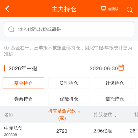
主力持仓
基金在一、三季报不披露全部持仓，因此中报/年报统计更为
准确
2026年中报
2026-06-30
基金持仓
QFII持仓
社保持仓
券商持仓
保险持仓
信托持仓
持有基金家数
持股总数
名称
(家)
中际旭创
2.06亿股
26
2723
300308