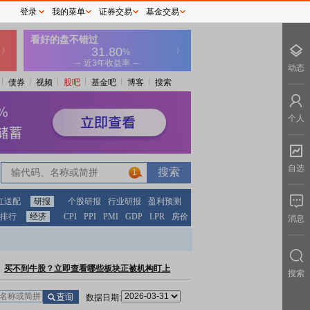
登录
我的菜单
证券交易
基金交易
动态
债券
视频
股吧
基金吧
博客
搜索
个人
自选
1
红送配
研报
个股研报
行业研报
盈利预测
排行
经济
CPI
PPI
PMI
GDP
LPR
房价
消息
买不到牛股？立即查看哪些板块正被机构盯上
搜索
数据日期: