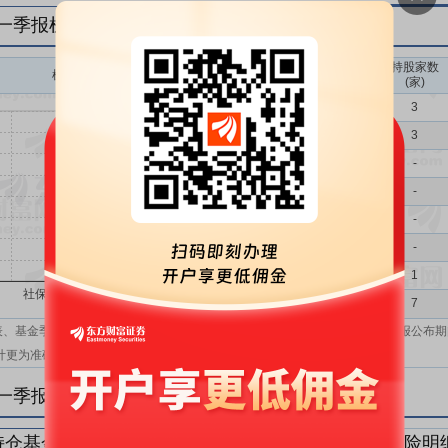
年一季报机构持仓一览
持股家数
机构持股(万)
机构属性
(家)
基金
3
QFII
3
社保
-
保险
-
券商
-
信托
-
其他
1
机构汇总
7
表、基金季报、半年报和基金年报；在上市公司报表、基金季报、半年报和年报公布期
计更为准确。
年一季报机构持仓明细
持仓基金明细
持仓QFII明细
持仓社保明细
持仓保险明