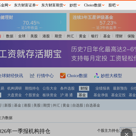
基金网
东方财富证券
东方财富期货
妙想
Choice数据
股吧
情
数据
全球
美股
港股
期货
外汇
黄金
银行
基金
理财
保险
全球财经快讯
行情中心
Choice数据
妙想大模型
交易
机构调研
期指持仓
公告大全
条件选股
财报
业绩报表
最新预告
分
大盘资金
个股资金
板块资金
沪 港 通
基金
基金净值
基金定投
基金
行
|
新股
|
基金
|
港股
|
美股
|
期货
|
外汇
|
黄金
|
自选股
|
自选基金
主力数据
026年一季报机构持仓
个股主力持仓: