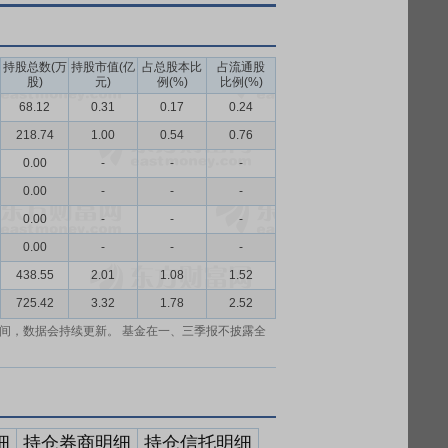
持股总数(万
持股市值(亿
占总股本比
占流通股
股)
元)
例(%)
比例(%)
68.12
0.31
0.17
0.24
218.74
1.00
0.54
0.76
0.00
-
-
-
0.00
-
-
-
0.00
-
-
-
0.00
-
-
-
438.55
2.01
1.08
1.52
725.42
3.32
1.78
2.52
间，数据会持续更新。 基金在一、三季报不披露全
细
持仓券商明细
持仓信托明细