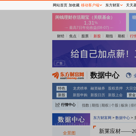
网站首页
加收藏
移动客户端
东方财富
天天
财经
焦点
股票
新股
期指
期权
行
数据中心
特色
龙虎榜单
融资融券
股权质押
大宗
新股
新股申购
新股日历
新股上会
资金
行情中心
指数
|
期指
|
期权
|
个股
|
板块
|
排
东方财富网
>
数据中心
>
新莱应材
——2
全景图