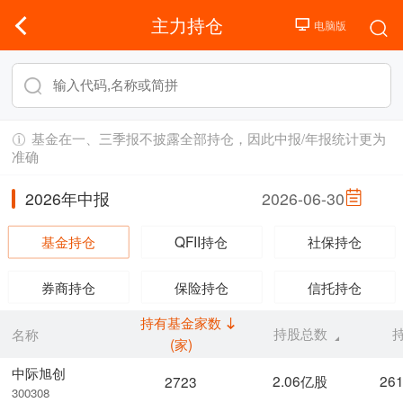
主力持仓
基金在一、三季报不披露全部持仓，因此中报/年报统计更为
准确
2026年中报
2026-06-30
基金持仓
QFII持仓
社保持仓
券商持仓
保险持仓
信托持仓
持有基金家数
持股总数
名称
(家)
中际旭创
2.06亿股
26
2723
300308