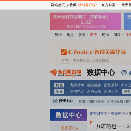
网站首页
加收藏
移动客户端
东方财富
天天
财经
焦点
股票
新股
期指
期权
行
数据中心
特色
龙虎榜单
融资融券
股权质押
大宗
新股
新股申购
新股日历
新股上会
资金
行情中心
指数
|
期指
|
期权
|
个股
|
板块
|
排
东方财富网
>
数据中心
>
力诺药包
——2
全景图