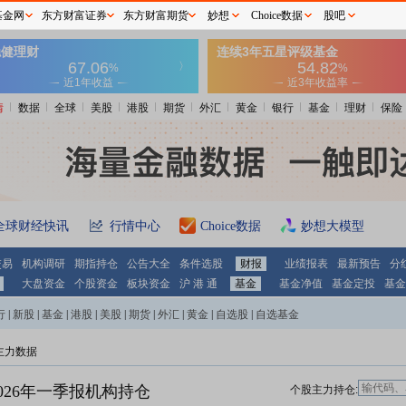
基金网
东方财富证券
东方财富期货
妙想
Choice数据
股吧
情
数据
全球
美股
港股
期货
外汇
黄金
银行
基金
理财
保险
全球财经快讯
行情中心
Choice数据
妙想大模型
交易
机构调研
期指持仓
公告大全
条件选股
财报
业绩报表
最新预告
分
大盘资金
个股资金
板块资金
沪 港 通
基金
基金净值
基金定投
基金
行
|
新股
|
基金
|
港股
|
美股
|
期货
|
外汇
|
黄金
|
自选股
|
自选基金
主力数据
026年一季报机构持仓
个股主力持仓: