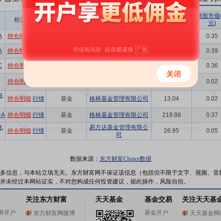
持股总数(万
持股市值
相关链接
机构属性
基金公司
股)
元)
A
持仓明细
行情
基金
招商基金管理有限公司
202.81
0.35
A
持仓明细
行情
基金
招商基金管理有限公司
227.75
0.39
C
持仓明细
行情
基金
招商基金管理有限公司
209.21
0.36
持仓明细
行情
基金
招商基金管理有限公司
13.51
0.02
有
持仓明细
行情
基金
格林基金管理有限公司
13.04
0.02
A
持仓明细
行情
基金
格林基金管理有限公司
219.88
0.37
化
易方达基金管理有限公
持仓明细
行情
基金
26.95
0.05
司
数据来源：
东方财富Choice数据
多信息，与本站立场无关。东方财富网不保证该信息（包括但不限于文字、视频、音
并未经过本网站证实，不对您构成任何投资建议，据此操作，风险自担。
关注东方财富
天天基金
基金交易
关注天天基
券开户
基金开户
东方财富网微博
天天基金网