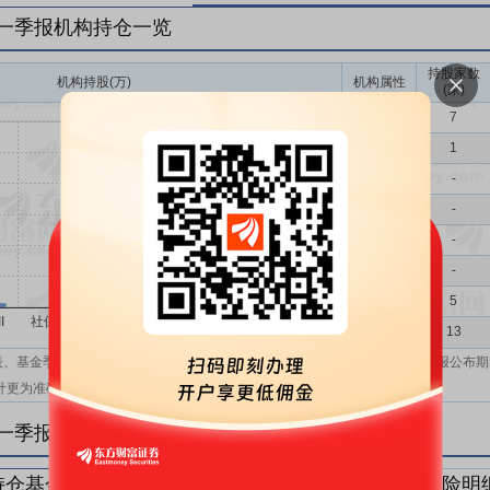
年一季报机构持仓一览
持股家数
机构持股(万)
机构属性
(家)
基金
7
QFII
1
社保
-
保险
-
券商
-
信托
-
其他
5
机构汇总
13
表、基金季报、半年报和基金年报；在上市公司报表、基金季报、半年报和年报公布期
计更为准确。
年一季报机构持仓明细
持仓基金明细
持仓QFII明细
持仓社保明细
持仓保险明