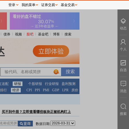
登录
我的菜单
证券交易
基金交易
动态
债券
视频
股吧
基金吧
博客
搜索
个人
自选
0
红送配
研报
个股研报
行业研报
盈利预测
排行
经济
CPI
PPI
PMI
GDP
LPR
房价
消息
买不到牛股？立即查看哪些板块正被机构盯上
搜索
数据日期: