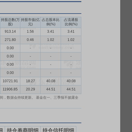
持股总数(万
持股市值(亿
占总股本比
占流通股
股)
元)
例(%)
比例(%)
913.14
1.56
3.41
3.41
271.80
0.46
1.02
1.02
0.00
-
-
-
0.00
-
-
-
0.00
-
-
-
0.00
-
-
-
10721.91
18.27
40.08
40.08
11906.85
20.29
44.51
44.51
间，数据会持续更新。 基金在一、三季报不披露全
细
持仓券商明细
持仓信托明细