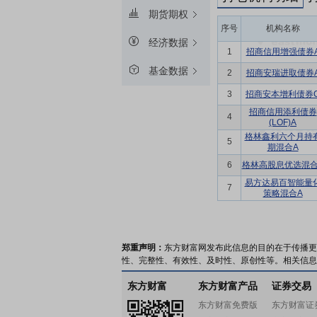
期货期权
序号
机构名称
经济数据
1
招商信用增强债券
基金数据
2
招商安瑞进取债券
3
招商安本增利债券
招商信用添利债券
4
(LOF)A
格林鑫利六个月持
5
期混合A
6
格林高股息优选混合
易方达易百智能量
7
策略混合A
郑重声明：
东方财富网发布此信息的目的在于传播更
性、完整性、有效性、及时性、原创性等。相关信息
东方财富
东方财富产品
证券交易
东方财富免费版
东方财富证