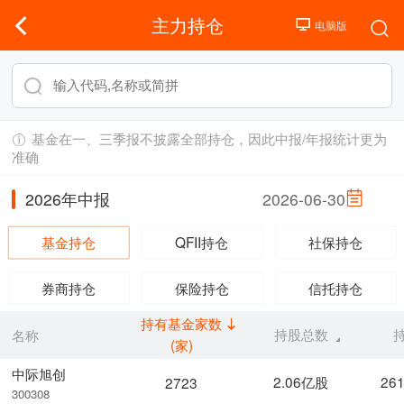
主力持仓
基金在一、三季报不披露全部持仓，因此中报/年报统计更为
准确
2026年中报
2026-06-30
基金持仓
QFII持仓
社保持仓
券商持仓
保险持仓
信托持仓
持有基金家数
持股总数
名称
(家)
中际旭创
2.06亿股
26
2723
300308