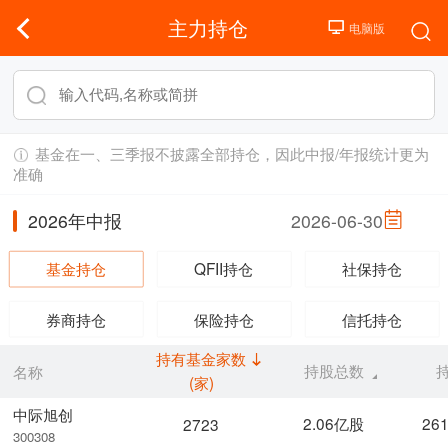
主力持仓
基金在一、三季报不披露全部持仓，因此中报/年报统计更为
准确
2026年中报
2026-06-30
基金持仓
QFII持仓
社保持仓
券商持仓
保险持仓
信托持仓
持有基金家数
持股总数
名称
(家)
中际旭创
2.06亿股
26
2723
300308