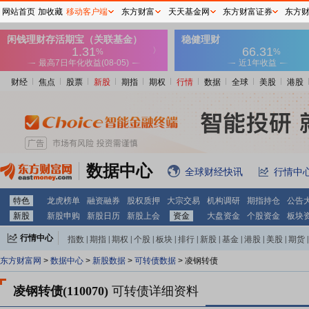
网站首页
加收藏
移动客户端
东方财富
天天基金网
东方财富证券
东方
财经
焦点
股票
新股
期指
期权
行情
数据
全球
美股
港股
数据中心
全球财经快讯
行情中
特色
龙虎榜单
融资融券
股权质押
大宗交易
机构调研
期指持仓
公告
新股
新股申购
新股日历
新股上会
资金
大盘资金
个股资金
板块
行情中心
指数
|
期指
|
期权
|
个股
|
板块
|
排行
|
新股
|
基金
|
港股
|
美股
|
期货
|
外汇
|
黄金
|
自选股
|
自选基金
东方财富网
>
数据中心
>
新股数据
>
可转债数据
> 凌钢转债
凌钢转债(110070)
可转债详细资料