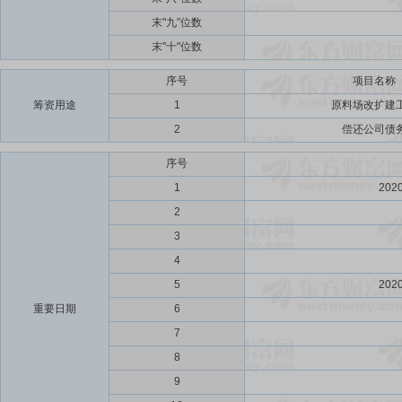
末"九"位数
末"十"位数
序号
项目名称
筹资用途
1
原料场改扩建
2
偿还公司债
序号
1
202
2
3
4
5
202
重要日期
6
7
8
9