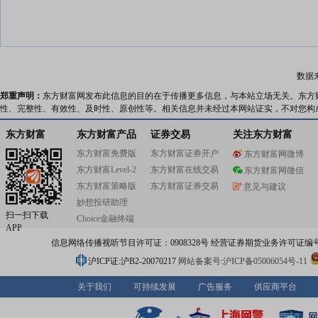
数据
郑重声明：
东方财富网发布此信息的目的在于传播更多信息，与本站立场无关。东方
性、完整性、有效性、及时性、原创性等。相关信息并未经过本网站证实，不对您构
东方财富
东方财富产品
证券交易
关注东方财富
东方财富免费版
东方财富证券开户
东方财富网微博
东方财富Level-2
东方财富在线交易
东方财富网微信
东方财富策略版
东方财富证券交易
意见与建议
妙想投研助理
扫一扫下载
Choice金融终端
APP
信息网络传播视听节目许可证：0908328号 经营证券期货业务许可证编号：91310
沪ICP证:沪B2-20070217
网站备案号:沪ICP备05006054号-11
关于我们
可持续发展
广告服务
供应商平台