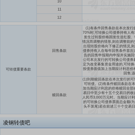
10
11
12
(1)有条件回售条款在本次发
70%时,可转换公司债券持有
发生过转股价格因发生送红股、
情况而调整的情形,则在调整前
出现转股价格向下修正的情况,则
回售条款
债券持有人在每年回售条件首次
告的回售申报期内申报并实施回
公司本次发行的可转换公司债券
定为改变募集资金用途的,可转
按债券面值加上当期应计利息价
可转债重要条款
回售,
(1)到期赎回条款在本次发行的
可转债。(2)有条件赎回条款
加当期应计利息的价格赎回全部
易日中至少有十五个交易日的收盘
赎回条款
人民币3,000万元时。当期应计利
的可转换公司债券票面总金额i为
头不算尾)若在前述三十个交易
凌钢转债吧