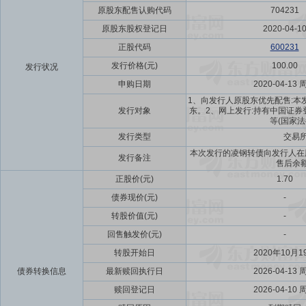
原股东配售认购代码
704231
原股东股权登记日
2020-04-1
正股代码
600231
发行价格(元)
100.00
发行状况
申购日期
2020-04-13 
1、向发行人原股东优先配售:本发
发行对象
东。2、网上发行:持有中国证
等(国家
发行类型
交易
本次发行的凌钢转债向发行人在股
发行备注
售后余
正股价(元)
1.70
债券现价(元)
-
转股价值(元)
-
回售触发价(元)
-
转股开始日
2020年10月1
债券转换信息
最新赎回执行日
2026-04-13 
赎回登记日
2026-04-10 