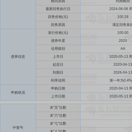
赎回原因
到期赎回
最新回售执行日
2024-06-06 
回售价格(元)
100.28
回售原因
满足回售条
发行价格(元)
100.00
债券年度
2020
信用级别
AA
债券信息
上市日
2020-05-13 
起息日
2020-04-1
到期日
2026-04-1
利率说明
第一年为0.4
申购日期
2020-04-13 
申购状况
上市日期
2020-05-13 
末"五"位数
末"六"位数
末"七"位数
中签号
末"八"位数