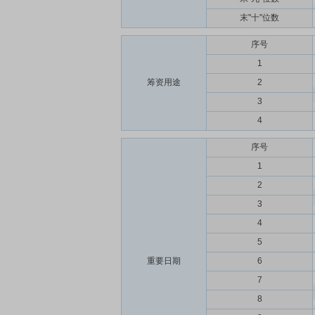
末"十"位数
序号
1
筹资用途
2
3
4
序号
1
2
3
4
5
重要日期
6
7
8