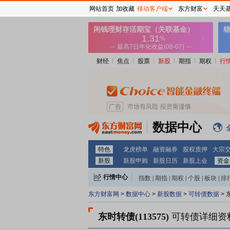
网站首页
加收藏
移动客户端
东方财富
天天
财经
焦点
股票
新股
期指
期权
行
数据中心
特色
龙虎榜单
融资融券
股权质押
大宗
新股
新股申购
新股日历
新股上会
资金
行情中心
指数
|
期指
|
期权
|
个股
|
板块
|
排
东方财富网
>
数据中心
>
新股数据
>
可转债数据
> 
东时转债(113575)
可转债详细资