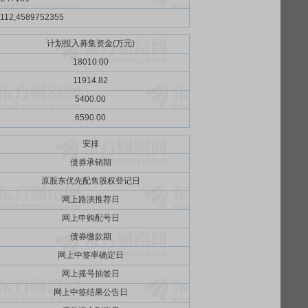
112,4589752355
计划投入募集资金(万元)
18010.00
11914.82
5400.00
6590.00
安排
债券承销期
原股东优先配售股权登记日
网上路演推荐日
网上申购配号日
债券缴款期
网上中签率确定日
网上摇号抽签日
网上中签结果公告日