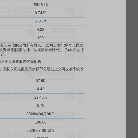
东时配债
0.7430
ST东时
4.28
100
市后登记在册的公司所有股东。(2)网上发行:中华人民共
者等(国家法律、法规禁止者除外)。(3)本次发行
申购。
原A股无限售股东优先配售
售,原股东优先配售后余额部分通过上交所交易系统发
67.90
4.42
22.43%
5.75
2026年04月08日
108.00
2026-03-06 周五