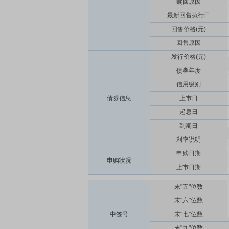
赎回原因
最新回售执行日
回售价格(元)
回售原因
发行价格(元)
债券年度
信用级别
债券信息
上市日
起息日
到期日
利率说明
申购日期
申购状况
上市日期
末"五"位数
末"六"位数
中签号
末"七"位数
末"九"位数