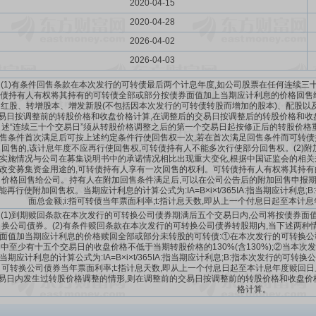
2020-04-15
2020-04-28
2026-04-02
2026-04-03
(1)有条件回售条款在本次发行的可转债最后两个计息年度,如公司股票在任何连续三
债持有人有权将其持有的可转债全部或部分按债券面值加上当期应计利息的价格回售
红股、转增股本、增发新股(不包括因本次发行的可转债转股而增加的股本)、配股以
易日按调整前的转股价格和收盘价格计算,在调整后的交易日按调整后的转股价格和收
述“连续三十个交易日”须从转股价格调整之后的第一个交易日起按修正后的转股价
售条件首次满足后可按上述约定条件行使回售权一次,若在首次满足回售条件而可转
回售的,该计息年度不应再行使回售权,可转债持有人不能多次行使部分回售权。(2)
实施情况与公司在募集说明书中的承诺情况相比出现重大变化,根据中国证监会的相
改变募集资金用途的,可转债持有人享有一次回售的权利。可转债持有人有权将其持
价格回售给公司。持有人在附加回售条件满足后,可以在公司公告后的附加回售申报期
能再行使附加回售权。当期应计利息的计算公式为:IA=B×i×t/365IA:指当期应计利
面总金额;i:指可转债当年票面利率;t:指计息天数,即从上一个付息日起至本计
(1)到期赎回条款在本次发行的可转换公司债券期满后五个交易日内,公司将按债券面值
换公司债券。(2)有条件赎回条款在本次发行的可转换公司债券转股期内,当下述两种
面值加当期应计利息的价格赎回全部或部分未转股的可转债:①在本次发行的可转换公
中至少有十五个交易日的收盘价格不低于当期转股价格的130%(含130%);②当本次
当期应计利息的计算公式为:IA=B×i×t/365IA:指当期应计利息;B:指本次发行的可
可转换公司债券当年票面利率;t:指计息天数,即从上一个付息日起至本计息年度赎回
易日内发生过转股价格调整的情形,则在调整前的交易日按调整前的转股价格和收盘价
格计算。