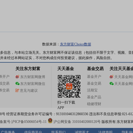
数据来源：
东方财富Choice数据
多信息，与本站立场无关。东方财富网不保证该信息（包括但不限于文字、视频、音
并未经过本网站证实，不对您构成任何投资建议，据此操作，风险自担。
关注东方财富
天天基金
基金交易
关注天天基
券开户
基金开户
东方财富网微博
天天基金网
线交易
基金交易
东方财富网微信
天天基金网
券交易
活期宝
意见与建议
基金产品
扫一扫下载
稳健理财
APP
 经营证券期货业务许可证编号：913101046312860336 违法和不良信息举报:021-612
案号:沪ICP备05006054号-11
沪公网安备 31010402000120号
版权所有:东方财富
广告服务
供应商平台
联系我们
诚聘英才
法律声明
隐私保