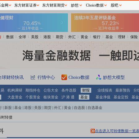
基金网
东方财富证券
东方财富期货
妙想
Choice数据
股吧
情
数据
全球
美股
港股
期货
外汇
黄金
银行
基金
理财
保险
全球财经快讯
行情中心
Choice数据
妙想大模型
交易
机构调研
期指持仓
公告大全
条件选股
财报
业绩报表
最新预告
分
大盘资金
个股资金
板块资金
沪 港 通
基金
基金净值
基金定投
基金
行
|
新股
|
基金
|
港股
|
美股
|
期货
|
外汇
|
黄金
|
自选股
|
自选基金
东时转债
料
点击进入可转债数据一览