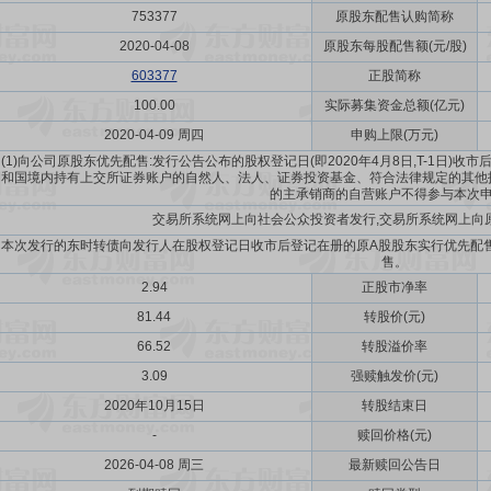
753377
原股东配售认购简称
2020-04-08
原股东每股配售额(元/股)
603377
正股简称
100.00
实际募集资金总额(亿元)
2020-04-09 周四
申购上限(万元)
(1)向公司原股东优先配售:发行公告公布的股权登记日(即2020年4月8日,T-1日)收
和国境内持有上交所证券账户的自然人、法人、证券投资基金、符合法律规定的其他投资
的主承销商的自营账户不得参与本次
交易所系统网上向社会公众投资者发行,交易所系统网上向
本次发行的东时转债向发行人在股权登记日收市后登记在册的原A股股东实行优先配
售。
2.94
正股市净率
81.44
转股价(元)
66.52
转股溢价率
3.09
强赎触发价(元)
2020年10月15日
转股结束日
-
赎回价格(元)
2026-04-08 周三
最新赎回公告日