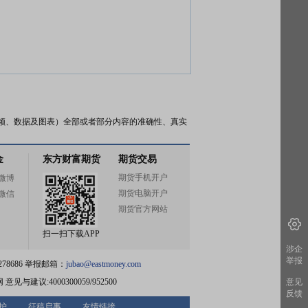
频、数据及图表）全部或者部分内容的准确性、真实
金
东方财富期货
期货交易
期货手机开户
微博
期货电脑开户
微信
期货官方网站
扫一扫下载APP
涉企
举报
78686 举报邮箱：
jubao@eastmoney.com
网
意见与建议:4000300059/952500
意见
反馈
护
征稿启事
友情链接