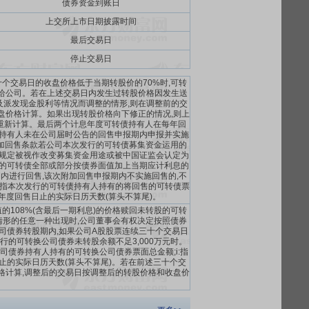
债券资金到账日
上交所上市日期披露时间
最后交易日
停止交易日
十个交易日的收盘价格低于当期转股价的70%时,可转
给公司。若在上述交易日内发生过转股价格因发生送
及派发现金股利等情况而调整的情形,则在调整前的交
盘价格计算。如果出现转股价格向下修正的情况,则上
格重新计算。最后两个计息年度可转债持有人在每年回
债持有人未在公司届时公告的回售申报期内申报并实施
附加回售条款若公司本次发行的可转债募集资金运用的
关规定被视作改变募集资金用途或被中国证监会认定为
有的可转债全部或部分按债券面值加上当期应计利息的
内进行回售,该次附加回售申报期内不实施回售的,不
息;B:指本次发行的可转债持有人持有的将回售的可转债票
息年度回售日止的实际日历天数(算头不算尾)。
的108%(含最后一期利息)的价格赎回未转股的可转
情形的任意一种出现时,公司董事会有权决定按照债券
司债券转股期内,如果公司A股股票连续三十个交易日
发行的可转换公司债券未转股余额不足3,000万元时。
转换公司债券持有人持有的可转换公司债券票面总金额;i:指
日止的实际日历天数(算头不算尾)。若在前述三十个交
格计算,调整后的交易日按调整后的转股价格和收盘价