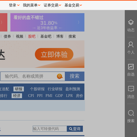
登录
我的菜单
证券交易
基金交易
动态
债券
视频
股吧
基金吧
博客
搜索
个人
自选
0
红送配
研报
个股研报
行业研报
盈利预测
排行
经济
CPI
PPI
PMI
GDP
LPR
房价
消息
搜索
表