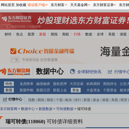
网站首页
加收藏
移动客户端
东方财富
天天基金网
东方财富证券
东方
财经
焦点
股票
新股
期指
期权
行情
数据
全球
美股
港股
数据中心
全球财经快讯
行情中
特色
龙虎榜单
融资融券
股权质押
大宗交易
机构调研
期指持仓
公告
新股
新股申购
新股日历
新股上会
资金
大盘资金
个股资金
板块
行情中心
指数
|
期指
|
期权
|
个股
|
板块
|
排行
|
新股
|
基金
|
港股
|
美股
|
期货
|
外汇
|
黄金
|
自选股
|
自选基金
东方财富网
>
数据中心
>
新股数据
>
可转债数据
> 瑞可转债
瑞可转债(118060)
可转债详细资料