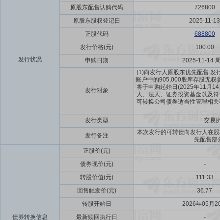
原股东配售认购代码
726800
原股东股权登记日
2025-11-13
正股代码
688800
发行价格(元)
100.00
发行状况
申购日期
2025-11-14 
(1)向发行人原股东优先配售:发
账户中的905,000股库存股无
将于申购起始日(2025年11月
发行对象
人、法人、证券投资基金以及符
可转换公司债券适当性管理相关事项
发行类型
交易
本次发行的可转债向发行人在股
发行备注
先配售部
正股价(元)
-
债券现价(元)
-
转股价值(元)
111.33
回售触发价(元)
36.77
转股开始日
2026年05月2
债券转换信息
最新赎回执行日
-