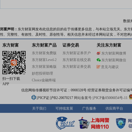
数据
郑重声明：
东方财富网发布此信息的目的在于传播更多信息，与本站立场无关。东方
性、完整性、有效性、及时性、原创性等。相关信息并未经过本网站证实，不对您构
东方财富
东方财富产品
证券交易
关注东方财富
东方财富免费版
东方财富证券开户
东方财富网微博
东方财富Level-2
东方财富在线交易
东方财富网微信
东方财富策略版
东方财富证券交易
意见与建议
妙想投研助理
扫一扫下载
Choice金融终端
APP
信息网络传播视听节目许可证：0908328号 经营证券期货业务许可证编号：91310
沪ICP证:沪B2-20070217
网站备案号:沪ICP备05006054号-11
关于我们
可持续发展
广告服务
供应商平台