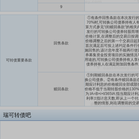
9
①有条件回售条款在本次发行的
70%时,可转换公司债券持有
算方式参见“(8)赎回条款”的
发行的可转换公司债券转股而增
价格计算,在调整后的交易日按调
价格调整之后的第一个交易日起
回售条款
首次满足后可按上述约定条件行
施回售的,该计息年度不能再行
券募集资金投资项目的实施情况
用途的,可转换公司债券持有人
可转债重要条款
债券持有人在满足附加回售条件
①到期赎回条款在本次发行的可
换公司债券。②有条件赎回条款
期应计利息的价格赎回全部或部
赎回条款
价格不低于当期转股价格的130%
为:IA=B×i×t/365IA:
利率;t:指计息天数,即从上一
整的情形,则在调整前的交
瑞可转债吧