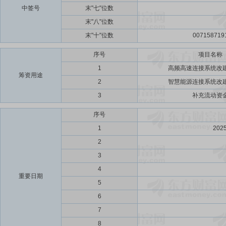
中签号
末"七"位数
末"八"位数
末"十"位数
007158719
序号
项目名称
1
高频高速连接系统改
筹资用途
2
智慧能源连接系统改
3
补充流动资
序号
1
202
2
3
4
重要日期
5
6
7
8