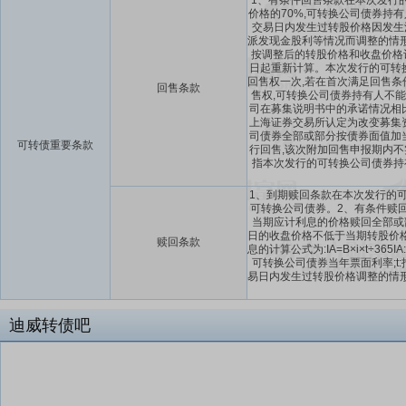
1、有条件回售条款在本次发行
价格的70%,可转换公司债券
交易日内发生过转股价格因发生
派发现金股利等情况而调整的情
按调整后的转股价格和收盘价格
日起重新计算。本次发行的可转
回售权一次,若在首次满足回售
回售条款
售权,可转换公司债券持有人不
司在募集说明书中的承诺情况相
上海证券交易所认定为改变募集
司债券全部或部分按债券面值加
可转债重要条款
行回售,该次附加回售申报期内不实施
指本次发行的可转换公司债券持有
1、到期赎回条款在本次发行的可
可转换公司债券。2、有条件赎
当期应计利息的价格赎回全部或
日的收盘价格不低于当期转股价格的1
赎回条款
息的计算公式为:IA=B×i×t÷
可转换公司债券当年票面利率;t
易日内发生过转股价格调整的情
迪威转债吧