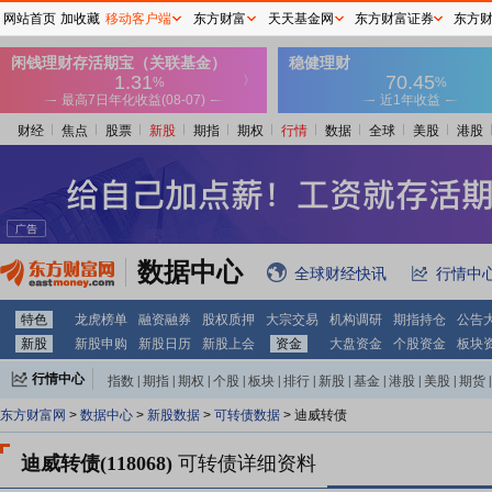
网站首页
加收藏
移动客户端
东方财富
天天基金网
东方财富证券
东方
财经
焦点
股票
新股
期指
期权
行情
数据
全球
美股
港股
数据中心
全球财经快讯
行情中
特色
龙虎榜单
融资融券
股权质押
大宗交易
机构调研
期指持仓
公告
新股
新股申购
新股日历
新股上会
资金
大盘资金
个股资金
板块
行情中心
指数
|
期指
|
期权
|
个股
|
板块
|
排行
|
新股
|
基金
|
港股
|
美股
|
期货
|
外汇
|
黄金
|
自选股
|
自选基金
东方财富网
>
数据中心
>
新股数据
>
可转债数据
> 迪威转债
迪威转债(118068)
可转债详细资料