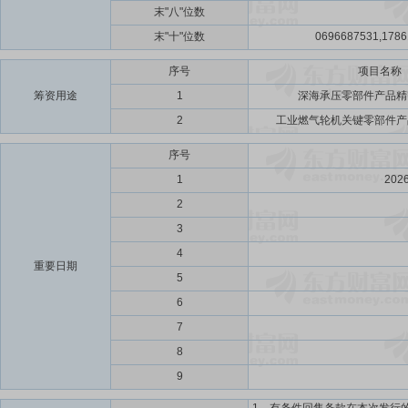
末"八"位数
末"十"位数
0696687531,1786
序号
项目名称
筹资用途
1
深海承压零部件产品精
2
工业燃气轮机关键零部件产
序号
1
202
2
3
4
重要日期
5
6
7
8
9