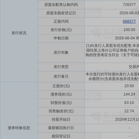
原股东配售认购代码
726377
原股东股权登记日
2026-06-0
正股代码
688377
发行价格(元)
100.00
发行状况
申购日期
2026-06-04 
(1)向发行人原股东优先配售:本
国结算上海分公司证券账户的自
发行对象
购的投资者应当符合《关于可转换公
发行类型
交易
本次发行的可转债向发行人在股权登
发行备注
余额部分(含原股东放弃优先配
正股价(元)
20.50
债券现价(元)
144.24
转股价值(元)
63.10
回售触发价(元)
22.74
转股开始日
2026年12月1
债券转换信息
最新赎回执行日
-
赎回登记日
-