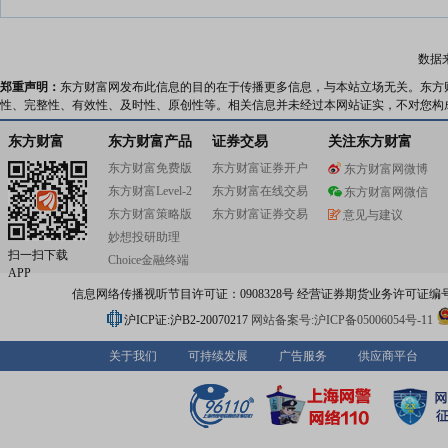
数据
郑重声明：
东方财富网发布此信息的目的在于传播更多信息，与本站立场无关。东方
性、完整性、有效性、及时性、原创性等。相关信息并未经过本网站证实，不对您构
东方财富
东方财富产品
证券交易
关注东方财富
东方财富免费版
东方财富证券开户
东方财富网微博
东方财富Level-2
东方财富在线交易
东方财富网微信
东方财富策略版
东方财富证券交易
意见与建议
妙想投研助理
扫一扫下载
Choice金融终端
APP
信息网络传播视听节目许可证：0908328号 经营证券期货业务许可证编号：91310
沪ICP证:沪B2-20070217
网站备案号:沪ICP备05006054号-11
关于我们
可持续发展
广告服务
供应商平台