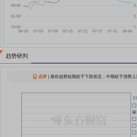
05-29
000059，突发！副总经理被立案
07-29
调查并实施留置
05-29
华锦股份通报副总经理闫增辉被立
07-29
案调查并留置
公
晚间重要公告汇总
07-29
05-29
000059，副总经理被立案调查并
07-29
实施留置
05-16
趋势研判
华锦股份：公司副总经理闫增辉被
07-29
留置调查
05-16
公
点评
|
股价趋势短期处于下跌状态，中期处于强势上涨
华锦股份副总经理闫增辉被立案调
07-29
查并实施留置，任职尚不足一年
华
04-30
关
华锦股份副总经理闫增辉被立案调
07-29
主
查并实施留置
查看更多