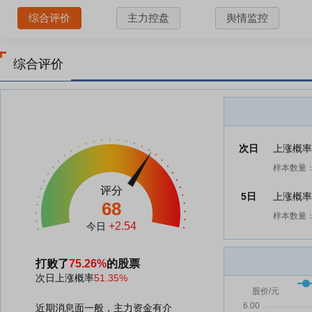
综合评价
主力控盘
舆情监控
综合评价
次日
上涨概
样本数量：
评分
5日
上涨概
68
样本数量：
+2.54
今日
打败了
75.26%
的股票
次日上涨概率
51.35%
近期消息面一般，主力资金有介