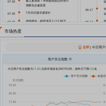
被立案调查！华锦股份副总经理闫
07-30
增辉先生被留置
06-17
7月30日股市避雷针
07-30
华锦股份：融资净买入113.96万
07-30
06-17
元，融资余额3.2亿元
市场热度
7月30日投资避雷针：美股三大指
07-30
06-12
数集体下跌 光通信、存储板块继
续大跌
06-05
点评
|
今日用户
立方风控鸟·早报（7月30日）
07-30
公
SpaceX获得美国太空军16亿美元
用户关注指数
07-30
的合同；AI爆发导致算力中心功耗
06-05
公
激增，固态变压器站上风口；中科
今日用户关注指数为
71.60
,当前市场排名
2667
/5195，较昨日下降
120
名
宇航联合中国科学院力学研究所，
06-05
加速构建天地往返运输体系——
《投资早参》
华
06-05
华锦股份：副总经理被查 公司生
07-30
产经营情况正常
05-30
7月29日晚间重要公告
07-30