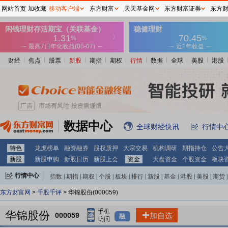
网站首页
加收藏
移动客户端
东方财富
天天基金网
东方财富证券
东方
财经
焦点
股票
新股
期指
期权
行情
数据
全球
美股
港股
数据中心
全球财经快讯
行情中
特色
龙虎榜单
融资融券
股权质押
大宗交易
机构调研
期指持仓
公告
新股
新股申购
新股日历
新股上会
资金
大盘资金
个股资金
板块
行情中心
指数
|
期指
|
期权
|
个股
|
板块
|
排行
|
新股
|
基金
|
港股
|
美股
|
期货
|
外汇
|
黄金
|
自选股
|
自选基金
东方财富网
>
千股千评
> 华锦股份(000059)
华锦股份
000059
加自选
融