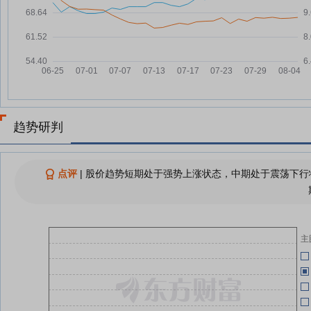
元，融资余额7.47亿元
北方国际：公司持续完善高管奖惩
07-21
机制
04-27
北方国际：公司将充分发挥与集团
07-21
公司油矿产业的协同互动作用
04-27
北方国际：融资净偿还543.6万
07-21
元，融资余额7.48亿元
04-27
趋势研判
北方国际7月20日快速上涨
07-20
04-25
机构调研丨储能+AIDC+锂电池 这
07-17
家公司主要产品满产满销 AIDC电
点评
|
股价趋势短期处于强势上涨状态，中期处于震荡下行状
04-25
池争取明年大批量供货
查看更多
北
04-21
主
关
04-18
04-18