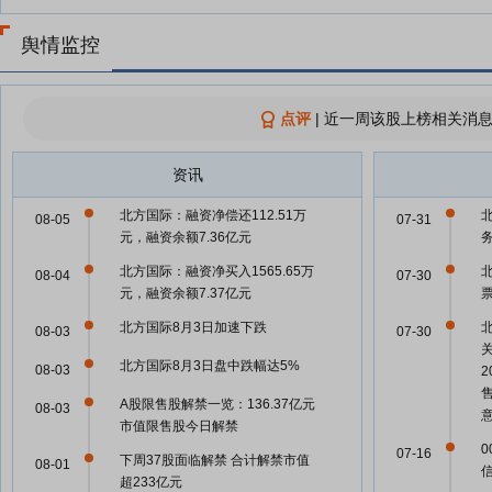
舆情监控
点评
|
近一周该股上榜相关消息
资讯
北方国际：融资净偿还112.51万
08-05
07-31
元，融资余额7.36亿元
北方国际：融资净买入1565.65万
08-04
07-30
元，融资余额7.37亿元
北方国际8月3日加速下跌
08-03
07-30
北方国际8月3日盘中跌幅达5%
08-03
A股限售股解禁一览：136.37亿元
08-03
市值限售股今日解禁
07-16
下周37股面临解禁 合计解禁市值
08-01
信
超233亿元