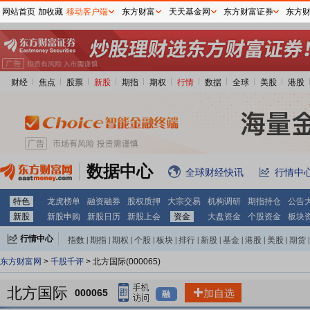
网站首页
加收藏
移动客户端
东方财富
天天基金网
东方财富证券
东方
财经
焦点
股票
新股
期指
期权
行情
数据
全球
美股
港股
数据中心
全球财经快讯
行情中
特色
龙虎榜单
融资融券
股权质押
大宗交易
机构调研
期指持仓
公告
新股
新股申购
新股日历
新股上会
资金
大盘资金
个股资金
板块
行情中心
指数
|
期指
|
期权
|
个股
|
板块
|
排行
|
新股
|
基金
|
港股
|
美股
|
期货
|
外汇
|
黄金
|
自选股
|
自选基金
东方财富网
>
千股千评
> 北方国际(000065)
北方国际
000065
加自选
融