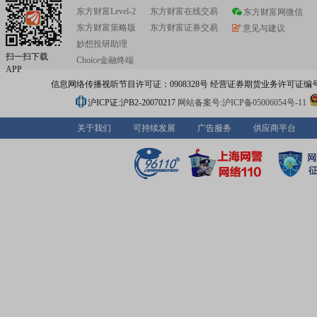
东方财富Level-2
东方财富在线交易
东方财富网微信
东方财富策略版
东方财富证券交易
意见与建议
妙想投研助理
扫一扫下载
Choice金融终端
APP
信息网络传播视听节目许可证：0908328号 经营证券期货业务许可证编号：91310
沪ICP证:沪B2-20070217
网站备案号:沪ICP备05006054号-11
关于我们
可持续发展
广告服务
供应商平台