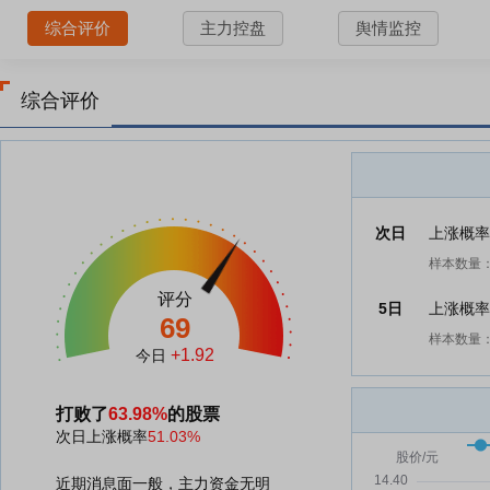
综合评价
主力控盘
舆情监控
综合评价
次日
上涨概
样本数量：
评分
5日
上涨概
69
样本数量：
+1.92
今日
打败了
63.98%
的股票
次日上涨概率
51.03%
近期消息面一般，主力资金无明