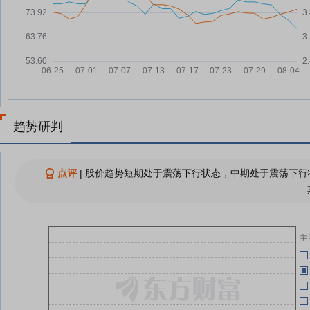
机器人、六氟化钨等热点
04-29
今夜 102家A股公司提示风险
07-02
04-29
查看更多
04-29
04-29
趋势研判
04-29
点评
|
股价趋势短期处于震荡下行状态，中期处于震荡下行状
04-29
主