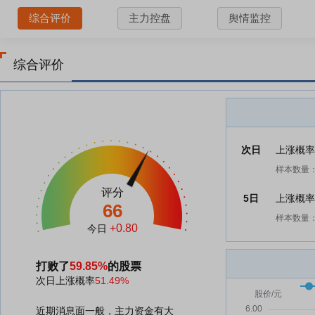
综合评价
主力控盘
舆情监控
综合评价
次日
上涨概
样本数量：
评分
5日
上涨概
66
样本数量：
+0.80
今日
打败了
59.85%
的股票
次日上涨概率
51.49%
近期消息面一般，主力资金有大