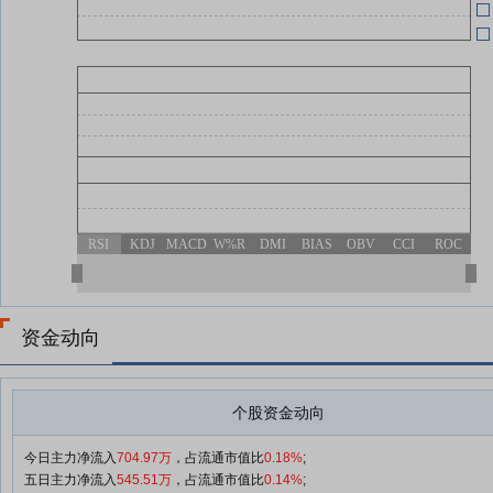
RSI
KDJ
MACD
W%R
DMI
BIAS
OBV
CCI
ROC
资金动向
个股资金动向
今日主力净流入
704.97万
，占流通市值比
0.18%
;
五日主力净流入
545.51万
，占流通市值比
0.14%
;