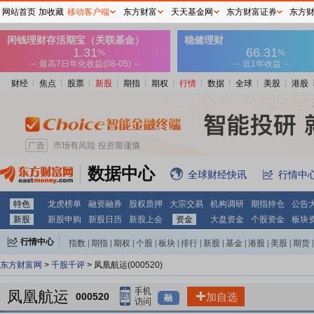
网站首页
加收藏
移动客户端
东方财富
天天基金网
东方财富证券
东方
财经
焦点
股票
新股
期指
期权
行情
数据
全球
美股
港股
数据中心
全球财经快讯
行情中
特色
龙虎榜单
融资融券
股权质押
大宗交易
机构调研
期指持仓
公告
新股
新股申购
新股日历
新股上会
资金
大盘资金
个股资金
板块
行情中心
指数
|
期指
|
期权
|
个股
|
板块
|
排行
|
新股
|
基金
|
港股
|
美股
|
期货
|
外汇
|
黄金
|
自选股
|
自选基金
东方财富网
>
千股千评
> 凤凰航运(000520)
凤凰航运
000520
加自选
融