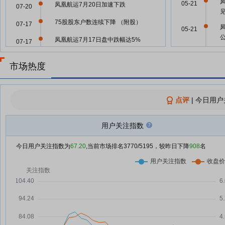
05-21
凤凰航运7月20日加速下跌
07-20
75股股东户数连续下降 （附股）
07-17
05-21
凤凰航运7月17日盘中跌幅达5%
07-17
04-29
凤凰航运7月13日盘中跌幅达5%
07-13
市场热度
凤凰航运最新筹码趋于集中
07-06
04-29
凤凰航运7月6日快速回调
07-06
点评
|
今日用户
凤凰航运7月6日开盘涨幅达5%
07-06
04-29
用户关注指数
凤凰航运7月6日快速上涨
07-06
04-29
1.06亿元采购发票被认定不合规！
今日用户关注指数为
67.20
,当前市场排名
3770
/5195，较昨日下降
908
名
07-03
凤凰航运子公司卷入税务风波，补
04-29
税金额存不确定性
凤凰航运7月3日快速回调
07-03
04-29
凤凰航运7月3日快速上涨
07-03
04-29
102家A股公司提示风险 回应AI、
07-03