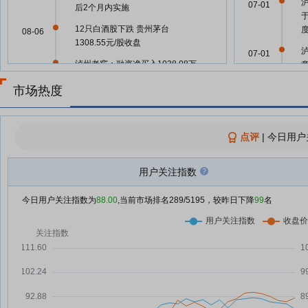
07-01
后2个月内实施
12只白酒股下跌 贵州茅台
08-06
1308.55元/股收盘
07-01
泸州老窖：融资净买入1038.08万
08-06
元，融资余额22.98亿元
市场热度
07-01
白酒概念下跌0.18%，5股主力资
08-05
金净流出超5000万元
06-09
龙头企业连续提价，白酒行业企稳
点评
|
今日用户
08-05
了吗
食品饮料行业今日跌1.07%，主力
用户关注指数
08-05
06-09
资金净流出11.52亿元
今日用户关注指数为
88.00
,当前市场排名
289
/5195，较昨日下降
99
名
14只白酒股下跌 贵州茅台
08-05
06-09
1306.45元/股收盘
泸州老窖：融资净偿还944.51万
08-05
06-09
元，融资余额22.87亿元
告别500mL主流时代？酒企集体
08-04
06-03
押注小酒赛道！小瓶酒能否撬动大
市场？