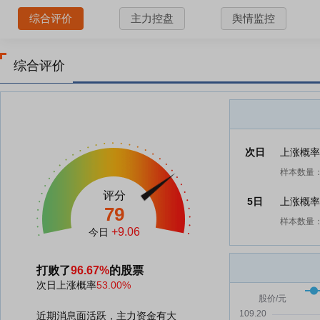
综合评价
主力控盘
舆情监控
综合评价
次日
上涨概
样本数量：
评分
5日
上涨概
79
样本数量：
+9.06
今日
打败了
96.67%
的股票
次日上涨概率
53.00%
近期消息面活跃，主力资金有大