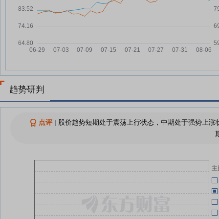
泸
05-25
基金“风格切换”，全市场4925只主
关
08-04
动权益基金7月平均亏损12.31%
泸
05-16
食品饮料行业今日跌1.71%，主力
08-04
泸
资金净流出15.57亿元
05-16
文
18只白酒股下跌 贵州茅台
08-04
1328.36元/股收盘
05-15
泸州老窖：融资净偿还1251.92万
08-04
趋势研判
元，融资余额22.97亿元
泸
05-07
12只白酒股下跌 贵州茅台
08-03
关
1358.98元/股收盘
点评
|
股价趋势短期处于震荡上行状态，中期处于强势上涨状
04-29
白酒板块频频表现 下半年业绩有
08-01
报
望改善
04-29
报
主
查看更多