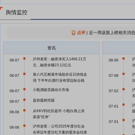
舆情监控
点评
|
近一周该股上榜相关消息
资讯
泸州老窖：融资净买入1466.21万
08-07
08-06
元，融资余额23.12亿元
第八代五粮液市场批价近日持续走
08-07
07-08
强 下半年白酒行业有望边际企稳
小瓶酒能否撬动大市场
泸
08-07
07-02
关
盘前题材挖掘
08-07
07-01
从KKV到社区超市 小瓶白酒上演
08-06
渠道“狂奔”
07-01
泸州老窖：公司2025年度分红会
08-06
在审议年度分红方案的股东会结束