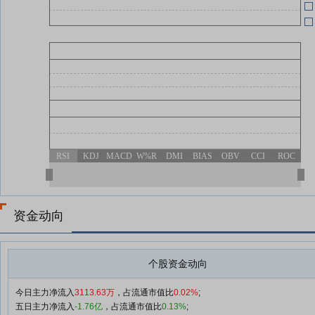
RSI
KDJ
MACD
W%R
DMI
BIAS
OBV
CCI
ROC
资金动向
个股资金动向
今日主力净流入
3113.63万
，占流通市值比
0.02%
;
五日主力净流入
-1.76亿
，占流通市值比
0.13%
;