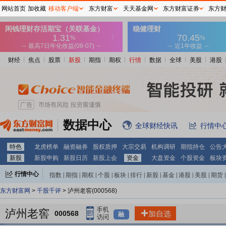
网站首页
加收藏
移动客户端
东方财富
天天基金网
东方财富证券
东方
财经
焦点
股票
新股
期指
期权
行情
数据
全球
美股
港股
数据中心
全球财经快讯
行情中
特色
龙虎榜单
融资融券
股权质押
大宗交易
机构调研
期指持仓
公告
新股
新股申购
新股日历
新股上会
资金
大盘资金
个股资金
板块
行情中心
指数
|
期指
|
期权
|
个股
|
板块
|
排行
|
新股
|
基金
|
港股
|
美股
|
期货
|
外汇
|
黄金
|
自选股
|
自选基金
东方财富网
>
千股千评
> 泸州老窖(000568)
泸州老窖
000568
加自选
融