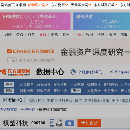
网站首页
加收藏
移动客户端
东方财富
天天基金网
东方财富证券
东方
财经
焦点
股票
新股
期指
期权
行情
数据
全球
美股
港股
数据中心
全球财经快讯
行情中
特色
龙虎榜单
融资融券
股权质押
大宗交易
机构调研
期指持仓
公告
新股
新股申购
新股日历
新股上会
资金
大盘资金
个股资金
板块
行情中心
指数
|
期指
|
期权
|
个股
|
板块
|
排行
|
新股
|
基金
|
港股
|
美股
|
期货
|
外汇
|
黄金
|
自选股
|
自选基金
东方财富网
>
千股千评
> 模塑科技(000700)
模塑科技
000700
加自选
融