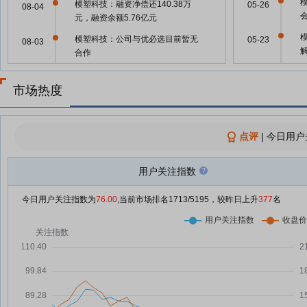
模塑科技：融资净偿还140.38万
05-26
08-04
元，融资余额5.76亿元
模塑科技：公司与优必选目前暂无
05-23
08-03
合作
模塑科技：公司始终以深耕主业、
05-22
08-03
夯实内在价值为核心，维护公司市
市场热度
值
05-19
模塑科技8月3日快速回调
08-03
点评
|
今日用户
05-15
模塑科技8月3日盘中涨幅达5%
08-03
模塑科技8月3日快速上涨
用户关注指数
08-03
05-15
模塑科技7月31日快速上涨
07-31
今日用户关注指数为
76.00
,当前市场排名
1713
/5195，较昨日上升
377
名
模塑科技：融资净偿还73.51万
07-31
模
05-11
元，融资余额5.76亿元
关
“出口有望破千万辆”！汽车逆势拉
07-30
05-08
升 还有第二增长曲线
模塑科技7月30日盘中跌幅达5%
07-30