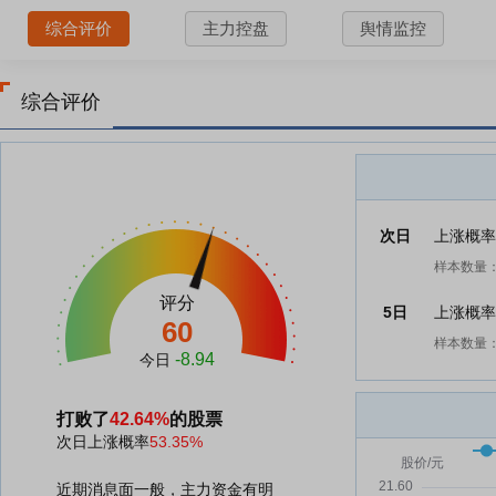
综合评价
主力控盘
舆情监控
综合评价
次日
上涨概
样本数量：
评分
5日
上涨概
60
样本数量：
-8.94
今日
打败了
42.64%
的股票
次日上涨概率
53.35%
近期消息面一般，主力资金有明