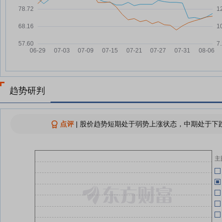
04-30
模塑科技：融资净偿还803.09万
07-30
元，融资余额5.77亿元
模
04-29
模塑科技：融资净买入4.21万元，
07-29
04-29
融资余额5.85亿元
模塑科技7月28日盘中跌幅达5%
07-28
04-29
模塑科技：融资净买入625.55万
07-28
04-29
元，融资余额5.85亿元
报
趋势研判
04-29
查看更多
点评
|
股价趋势短期处于弱势上涨状态，中期处于下跌
04-29
主