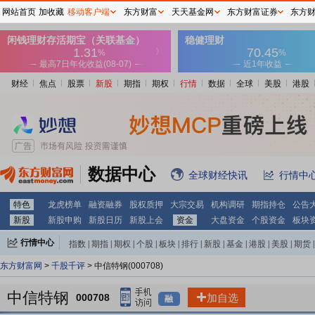
网站首页
加收藏
移动客户端
东方财富
天天基金网
东方财富证券
东方
财经
焦点
股票
新股
期指
期权
行情
数据
全球
美股
港股
数据中心
全球财经快讯
行情中
特色
龙虎榜单
融资融券
股权质押
大宗交易
机构调研
期指持仓
公告
新股
新股申购
新股日历
新股上会
资金
大盘资金
个股资金
板块
行情中心
指数
|
期指
|
期权
|
个股
|
板块
|
排行
|
新股
|
基金
|
港股
|
美股
|
期货
|
外汇
|
黄金
|
自选股
|
自选基金
东方财富网
>
千股千评
> 中信特钢(000708)
中信特钢
000708
加自选
融