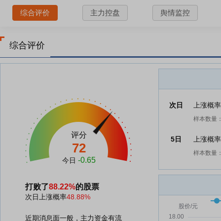
综合评价
主力控盘
舆情监控
综合评价
次日
上涨概
样本数量：
评分
5日
上涨概
72
样本数量：
-0.65
今日
打败了
88.22%
的股票
次日上涨概率
48.88%
近期消息面一般，主力资金有流