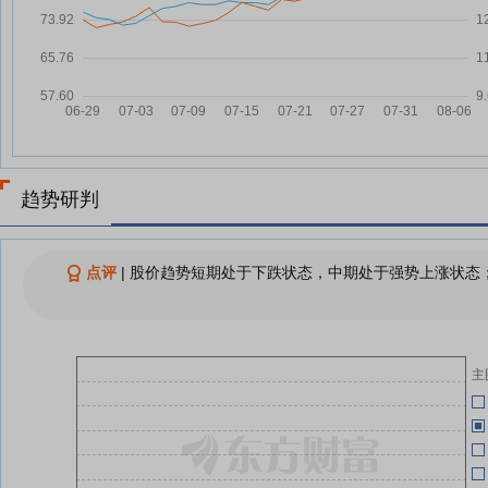
07-22
东会决议公告
06-30
ESG强信披“首考”交卷，六家钢企
07-22
气候转型计划详解
06-27
中信特钢：融资净偿还238.6万
07-22
元，融资余额1.58亿元
06-26
中信特钢：将于2026年07月22日
07-21
召开2026年第三次临时股东大会
趋势研判
06-26
中信特钢：融资净偿还56.29万
07-21
元，融资余额1.61亿元
06-25
点评
|
股价趋势短期处于下跌状态，中期处于强势上涨状态；
中信特钢：融资净偿还257.37万
07-17
元，融资余额1.68亿元
06-24
查看更多
主