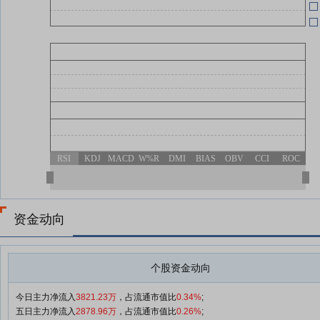
RSI
KDJ
MACD
W%R
DMI
BIAS
OBV
CCI
ROC
资金动向
个股资金动向
今日主力净流入
3821.23万
，占流通市值比
0.34%
;
五日主力净流入
2878.96万
，占流通市值比
0.26%
;