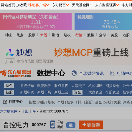
网站首页
加收藏
移动客户端
东方财富
天天基金网
东方财富证券
东方
财经
焦点
股票
新股
期指
期权
行情
数据
全球
美股
港股
数据中心
全球财经快讯
行情中
特色
龙虎榜单
融资融券
股权质押
大宗交易
机构调研
期指持仓
公告
新股
新股申购
新股日历
新股上会
资金
大盘资金
个股资金
板块
行情中心
指数
|
期指
|
期权
|
个股
|
板块
|
排行
|
新股
|
基金
|
港股
|
美股
|
期货
|
外汇
|
黄金
|
自选股
|
自选基金
东方财富网
>
千股千评
> 晋控电力(000767)
晋控电力
000767
加自选
融