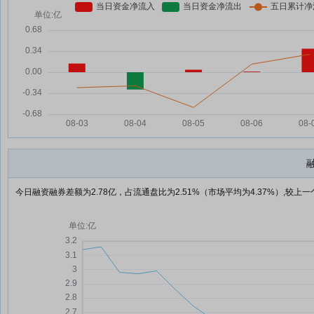
今日融资融券差额为2.78亿，占流通盘比为2.51%（市场平均为4.37%）,较上