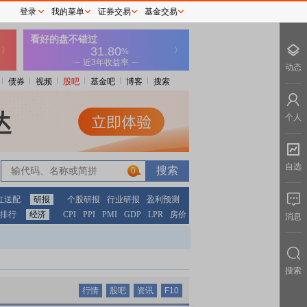
登录
我的菜单
证券交易
基金交易
动态
债券
视频
股吧
基金吧
博客
搜索
个人
自选
0
红送配
研报
个股研报
行业研报
盈利预测
排行
经济
CPI
PPI
PMI
GDP
LPR
房价
消息
搜索
行情
股吧
资讯
F10