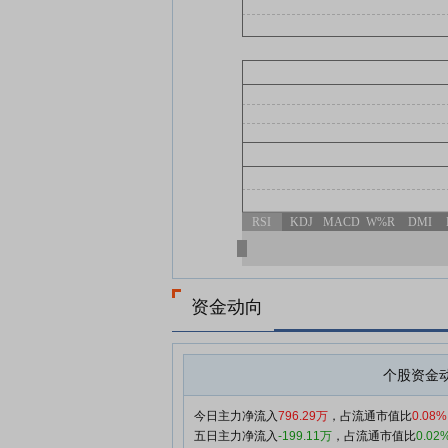
RSI
KDJ
MACD
W%R
DMI
资金动向
个股资金
今日主力净流入
796.29万
，占流通市值比
0.08%
五日主力净流入
-199.11万
，占流通市值比
0.02