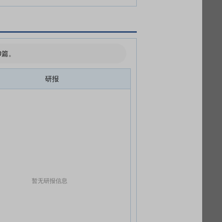
0篇。
研报
暂无研报信息