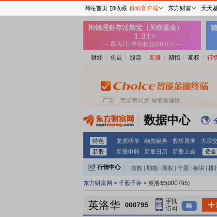
网站首页
加收藏
移动客户端
东方财富
天天
财经
焦点
股票
新股
期指
期权
行
数据中心
特色
龙虎榜单
融资融券
股权质押
大宗
新股
新股申购
新股日历
新股上会
资金
行情中心
指数
|
期指
|
期权
|
个股
|
板块
|
排
东方财富网
>
千股千评
> 英洛华(000795)
英洛华
000795
融