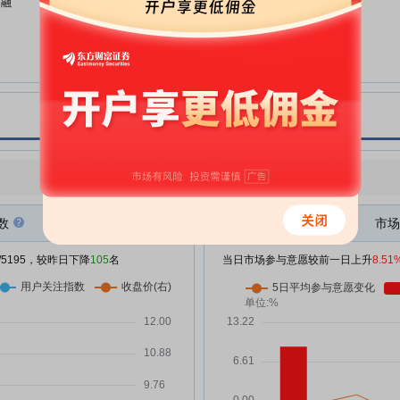
，融
英洛华:000795英洛华投资者关系
07-08
管理信息20260708
英洛华:000795英洛华投资者关系
06-18
管理信息20260618
，
英洛华:关于完成工商变更登记并
06-17
换发营业执照的公告
理的
英洛华:关于部分回购股份注销完
06-09
成暨控股股东及其一致行动人持股
比例被动增加触及1%及5%整数倍
点评
|
今日用户关注度有所下降，参与意愿有所增强
次会
的公告
英洛华:关于第一期员工持股计划
数
市场
06-03
股票出售完毕暨终止的公告
/5195，较昨日下降
105
名
当日市场参与意愿较前一日上升
8.51
英洛华:2025年年度权益分派实施
05-27
公告
英洛华:000795英洛华投资者关系
05-13
担保
管理信息20260513
英洛华:关于控股股东部分股份解
05-08
除质押的公告