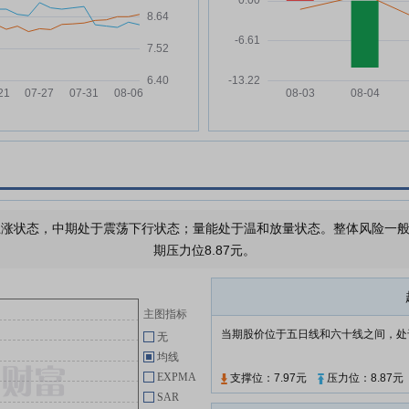
英洛华:关于参加浙江辖区上市公
05-07
司2026年投资者网上集体接待日
暨2025年度业绩说明会的公告
英洛华:关于为下属公司提供担保
04-24
的公告
，
英洛华:2026年一季度报告
04-24
英洛华:关于注销部分回购股份减
04-15
少注册资本暨通知债权人的公告
英洛华:2025年度股东会决议公告
04-15
英洛华:2025年度股东会法律意见
涨状态，中期处于震荡下行状态；量能处于温和放量状态。整体风险一般，
04-15
书
期压力位8.87元。
英洛华:关于为全资子公司提供担
03-27
保的公告
主图指标
当期股价位于五日线和六十线之间，处
查看更多
无
均线
EXPMA
支撑位：7.97元
压力位：8.87元
SAR