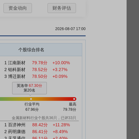
资金动向
财务评估
2026-08-07 17:00
个股综合排名
1
江南新材
79.78分
+10.00%
2
铂科新材
78.52分
+3.27%
3
博迁新材
78.50分
+0.09%
英洛华
67.30分
第20名
行业平均
最高
67.96分
79.78分
金属新材料行业个股共36只，已评33只
1
百济神州
88.42分
+11.28%
2
药明康德
86.41分
+8.49%
3
天孚通信
86.11分
+2.40%