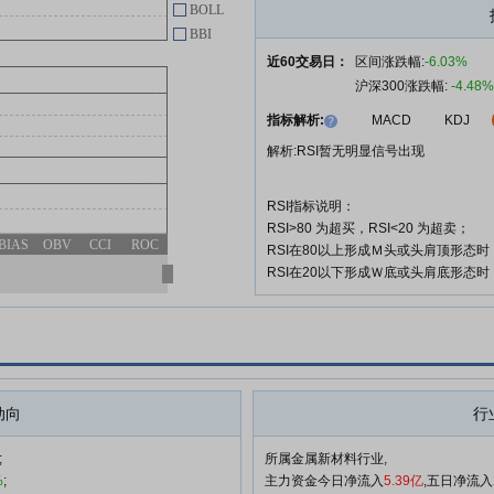
BOLL
BBI
近60交易日：
区间涨跌幅:
-6.03%
沪深300涨跌幅:
-4.48%
指标解析:
MACD
KDJ
解析:RSI暂无明显信号出现
RSI指标说明：
RSI>80 为超买，RSI<20 为超卖；
BIAS
OBV
CCI
ROC
RSI在80以上形成Ｍ头或头肩顶形态
RSI在20以下形成Ｗ底或头肩底形态
动向
行
;
所属金属新材料行业,
%
;
主力资金今日净流入
5.39亿
,五日净流入