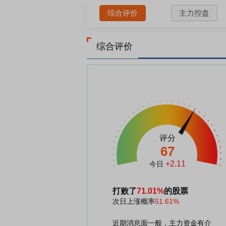
综合评价
主力控盘
综合评价
评分
67
+2.11
今日
打败了
71.01%
的股票
次日上涨概率
51.61%
近期消息面一般，主力资金有介