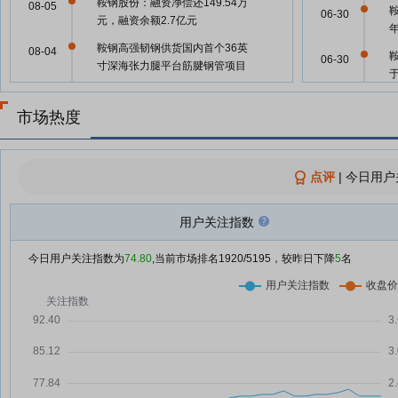
鞍钢股份：融资净偿还149.54万
08-05
06-30
元，融资余额2.7亿元
鞍钢高强韧钢供货国内首个36英
08-04
06-30
寸深海张力腿平台筋腱钢管项目
鞍钢股份：融资净偿还100.99万
08-04
元，融资余额2.71亿元
市场热度
06-03
鞍钢股份：融资净买入57.62万
07-31
元，融资余额2.76亿元
点评
|
今日用户
鞍钢股份：融资净偿还303.64万
05-30
07-30
元，融资余额2.76亿元
用户关注指数
鞍钢股份：融资净偿还73.66万
05-30
07-29
元，融资余额2.79亿元
今日用户关注指数为
74.80
,当前市场排名
1920
/5195，较昨日下降
5
名
深化路港企一体化协作 东北海陆
07-28
大通道建设再提速
05-30
鞍钢股份：融资净偿还181.97万
07-28
元，融资余额2.79亿元
05-30
“营口—宁波镇海”钢材航线运营 打
07-27
通东北钢铁产区至华东市场直达海
05-30