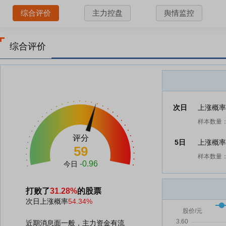
综合评价
主力控盘
舆情监控
综合评价
次日
上涨概
样本数量：
评分
5日
上涨概
59
样本数量：
-0.96
今日
打败了
31.28%
的股票
次日上涨概率
54.34%
近期消息面一般，主力资金有流