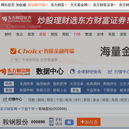
网站首页
加收藏
移动客户端
东方财富
天天基金网
东方财富证券
东方
财经
焦点
股票
新股
期指
期权
行情
数据
全球
美股
港股
数据中心
全球财经快讯
行情中
特色
龙虎榜单
融资融券
股权质押
大宗交易
机构调研
期指持仓
公告
新股
新股申购
新股日历
新股上会
资金
大盘资金
个股资金
板块
行情中心
指数
|
期指
|
期权
|
个股
|
板块
|
排行
|
新股
|
基金
|
港股
|
美股
|
期货
|
外汇
|
黄金
|
自选股
|
自选基金
东方财富网
>
千股千评
> 鞍钢股份(000898)
鞍钢股份
000898
加自选
融