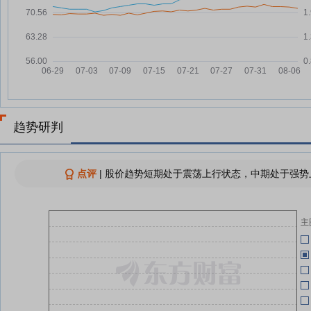
运通道
双重成本挤压，超七成钢企半年报
07-24
鞍
预亏
05-13
日本对涉华热镀锌钢带和钢板作出
07-24
鞍
反倾销肯定性初裁
05-13
鞍钢股份7月24日快速反弹
07-24
鞍
05-12
鞍钢股份：融资净买入60.16万
07-24
趋势研判
元，融资余额2.76亿元
05-07
鞍钢股份：融资净偿还30.29万
07-23
元，融资余额2.76亿元
点评
|
股价趋势短期处于震荡上行状态，中期处于强势上
上半年央企运行态势平稳向好 实
07-23
04-30
现利润总额一点四万亿元
主
04-30
查看更多
04-15
鞍
04-13