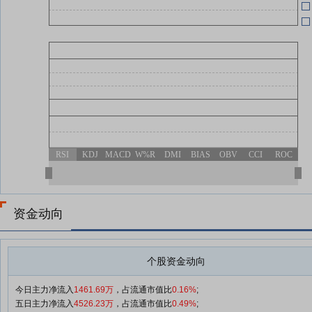
RSI
KDJ
MACD
W%R
DMI
BIAS
OBV
CCI
ROC
资金动向
个股资金动向
今日主力净流入
1461.69万
，占流通市值比
0.16%
;
五日主力净流入
4526.23万
，占流通市值比
0.49%
;