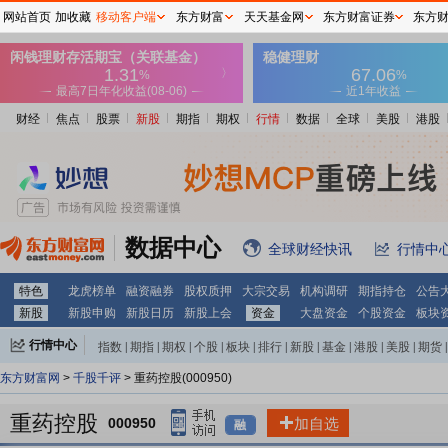
网站首页
加收藏
移动客户端
东方财富
天天基金网
东方财富证券
东方
财经
焦点
股票
新股
期指
期权
行情
数据
全球
美股
港股
数据中心
全球财经快讯
行情中
特色
龙虎榜单
融资融券
股权质押
大宗交易
机构调研
期指持仓
公告
新股
新股申购
新股日历
新股上会
资金
大盘资金
个股资金
板块
行情中心
指数
|
期指
|
期权
|
个股
|
板块
|
排行
|
新股
|
基金
|
港股
|
美股
|
期货
|
外汇
|
黄金
|
自选股
|
自选基金
东方财富网
>
千股千评
> 重药控股(000950)
重药控股
000950
加自选
融