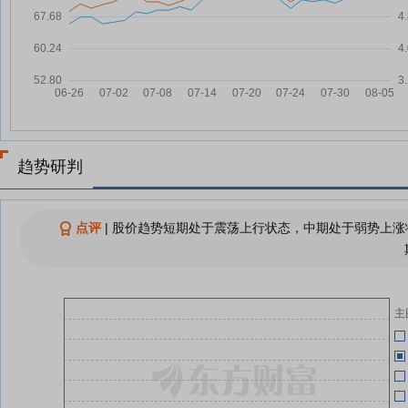
05-29
重药控股与唐传生物正式开启战略
07-23
合作
05-23
重药控股与翰森制药正式启动新丰
07-23
翼项目战略合作
05-15
重药控股：融资净偿还128.16万
07-23
元，融资余额4.33亿元
重药控股：融资净买入627.29万
07-22
趋势研判
元，融资余额4.35亿元
05-15
重药控股：融资净偿还508.54万
07-21
元，融资余额4.28亿元
点评
|
股价趋势短期处于震荡上行状态，中期处于弱势上涨状
05-12
重药控股7月17日盘中跌幅达5%
07-17
重
05-07
查看更多
主
05-07