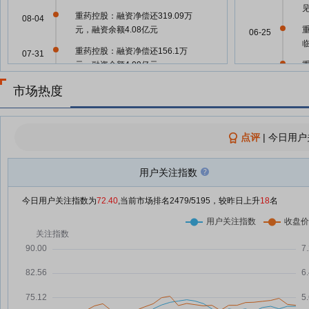
重药控股：融资净偿还319.09万
08-04
元，融资余额4.08亿元
06-25
重药控股：融资净偿还156.1万
07-31
元，融资余额4.09亿元
06-25
重药控股：融资净偿还880.42万
市场热度
07-30
元，融资余额4.1亿元
06-13
重药控股与远大医药集团开启全国
07-29
战略合作
点评
|
今日用户
06-13
重药控股：融资净偿还461.77万
07-29
元，融资余额4.19亿元
用户关注指数
06-13
重药控股：融资净偿还941.82万
07-28
今日用户关注指数为
72.40
,当前市场排名
2479
/5195，较昨日上升
18
名
元，融资余额4.24亿元
06-13
聚焦大健康产业新机遇 重药控股
07-25
与唐传生物达成战略合作
06-11
重药控股与唐传生物开启战略合作
07-24
06-02
重药控股：融资净偿还174.69万
07-24
元，融资余额4.32亿元