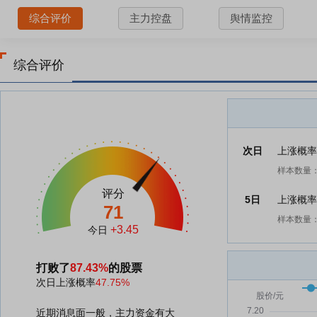
综合评价
主力控盘
舆情监控
综合评价
次日
上涨概
样本数量：
评分
5日
上涨概
71
样本数量：
+3.45
今日
打败了
87.43%
的股票
次日上涨概率
47.75%
近期消息面一般，主力资金有大