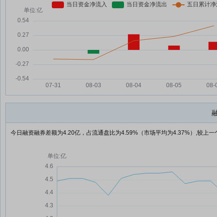
今日融资融券差额为4.20亿，占流通盘比为4.59%（市场平均为4.37%）,较上