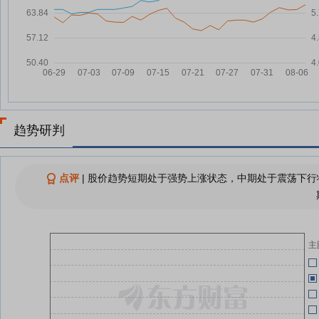
07-21
减亏
广济药业7月15日盘中涨幅达5%
07-15
07-21
“原料+制剂”协同格局加速形成，
07-14
票
广济药业预计上半年减亏
广济药业发布业绩预告 上半年预
07-17
07-14
计减亏
趋势研判
广济药业上半年净利预亏5100万
07-14
元至6600万元，同比减亏
07-15
点评
|
股价趋势短期处于强势上涨状态，中期处于震荡下行状
广
查看更多
07-09
07-02
主
06-27
06-27