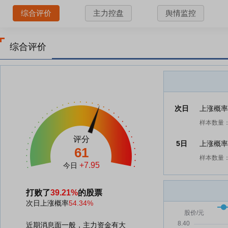
综合评价
主力控盘
舆情监控
综合评价
次日
上涨概
样本数量：
评分
5日
上涨概
61
样本数量：
+7.95
今日
打败了
39.21%
的股票
次日上涨概率
54.34%
近期消息面一般，主力资金有大