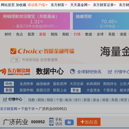
网站首页
加收藏
移动客户端
东方财富
天天基金网
东方财富证券
东方
财经
焦点
股票
新股
期指
期权
行情
数据
全球
美股
港股
数据中心
全球财经快讯
行情中
特色
龙虎榜单
融资融券
股权质押
大宗交易
机构调研
期指持仓
公告
新股
新股申购
新股日历
新股上会
资金
大盘资金
个股资金
板块
行情中心
指数
|
期指
|
期权
|
个股
|
板块
|
排行
|
新股
|
基金
|
港股
|
美股
|
期货
|
外汇
|
黄金
|
自选股
|
自选基金
东方财富网
>
千股千评
> 广济药业(000952)
广济药业
000952
加自选
融