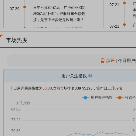
07-21
三年亏掉8.4亿元，广济药业拟定
07-20
增6亿元“补血”：控股股东全额包
揽，是雪中送炭还是饮鸩止渴？
07-21
广济药业：2026年8月5日召开
07-20
2026年第四次临时股东会
市场热度
广济药业：第十一届董事会第十九
07-20
07-21
次（临时）会议决议公告
广济药业：控股股东拟6亿元包揽
点评
|
今日用户
07-20
全部定增，募资用于偿还借款及补
07-21
流
用户关注指数
广济药业7月20日快速上涨
07-20
(
今日用户关注指数为
68.80
,当前市场排名
3397
/5195，较昨日上升
89
名
广济药业7月17日盘中跌幅达5%
07-17
07-21
A股股票回购一览：25家公司披露
07-17
回购进展
广济药业7月16日快速回调
07-21
07-16
广济药业发布2026年上半年业绩
07-15
预告 行业承压下预计实现阶段性