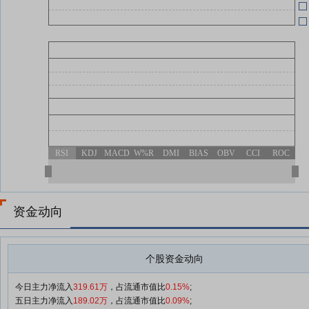
制
06-27
06-16
RSI
KDJ
MACD
W%R
DMI
BIAS
OBV
CCI
ROC
资金动向
个股资金动向
今日主力净流入
319.61万
，占流通市值比
0.15%
;
五日主力净流入
189.02万
，占流通市值比
0.09%
;