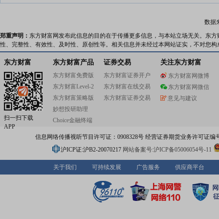
数据
郑重声明：
东方财富网发布此信息的目的在于传播更多信息，与本站立场无关。东方
性、完整性、有效性、及时性、原创性等。相关信息并未经过本网站证实，不对您构
东方财富
东方财富产品
证券交易
关注东方财富
东方财富免费版
东方财富证券开户
东方财富网微博
东方财富Level-2
东方财富在线交易
东方财富网微信
东方财富策略版
东方财富证券交易
意见与建议
妙想投研助理
扫一扫下载
Choice金融终端
APP
信息网络传播视听节目许可证：0908328号 经营证券期货业务许可证编号：91310
沪ICP证:沪B2-20070217
网站备案号:沪ICP备05006054号-11
关于我们
可持续发展
广告服务
供应商平台