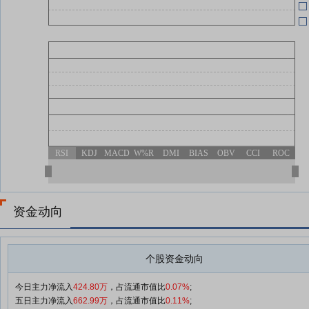
RSI
KDJ
MACD
W%R
DMI
BIAS
OBV
CCI
ROC
资金动向
个股资金动向
今日主力净流入
424.80万
，占流通市值比
0.07%
;
五日主力净流入
662.99万
，占流通市值比
0.11%
;