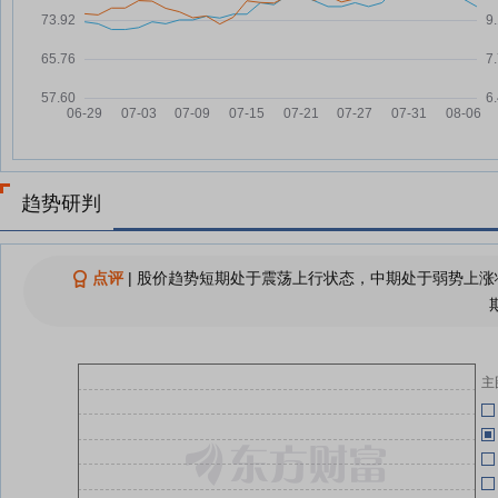
07-24
元，融资余额2.24亿元
05-07
中通客车：融资净偿还205.53万
07-23
元，融资余额2.22亿元
05-07
山东重工全球合作伙伴大会暨绿色
07-22
智能产品展示会在越南河内开幕
04-25
中通客车：融资净买入304.3万
07-22
元，融资余额2.24亿元
04-25
趋势研判
中通客车：融资净偿还329.12万
07-21
元，融资余额2.21亿元
04-25
点评
|
股价趋势短期处于震荡上行状态，中期处于弱势上涨状
山东重工半年报透视：营收3319
07-20
亿元增势亮眼 四大转型铺就高端
04-25
装备成长新路径
查看更多
主