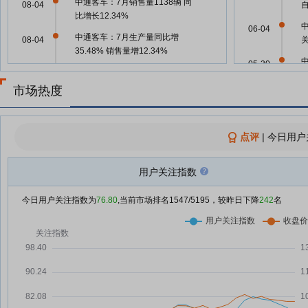
中通客车：7月销售量1138辆 同
08-04
比增长12.34%
中
06-04
中通客车：7月生产量同比增
08-04
关
35.48% 销售量增12.34%
05-30
中通客车：7月整车销售1138辆，
08-04
同比增长12.34%
市场热度
05-30
中通客车：融资净偿还229.83万
08-04
元，融资余额2.11亿元
中
05-28
点评
|
今日用户
中通客车8月3日快速上涨
08-03
关
中通客车：融资净买入5.8万元，
07-31
05-26
用户关注指数
融资余额2.09亿元
今日用户关注指数为
76.80
,当前市场排名
1547
/5195，较昨日下降
242
名
中通客车：融资净偿还731.55万
中
07-30
05-15
元，融资余额2.09亿元
关
中通客车：融资净偿还202.71万
07-29
05-13
元，融资余额2.16亿元
中通客车：融资净偿还394.54万
07-28
元，融资余额2.18亿元
中
05-12
中通客车：融资净买入147.98万