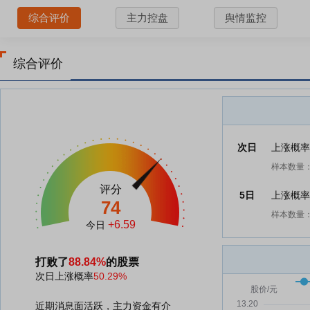
综合评价
主力控盘
舆情监控
综合评价
次日
上涨概
样本数量：
评分
5日
上涨概
74
样本数量：
+6.59
今日
打败了
88.84%
的股票
次日上涨概率
50.29%
近期消息面活跃，主力资金有介