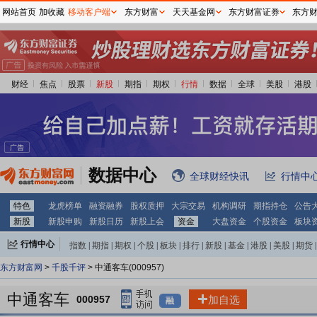
网站首页
加收藏
移动客户端
东方财富
天天基金网
东方财富证券
东方
财经
焦点
股票
新股
期指
期权
行情
数据
全球
美股
港股
数据中心
全球财经快讯
行情中
特色
龙虎榜单
融资融券
股权质押
大宗交易
机构调研
期指持仓
公告
新股
新股申购
新股日历
新股上会
资金
大盘资金
个股资金
板块
行情中心
指数
|
期指
|
期权
|
个股
|
板块
|
排行
|
新股
|
基金
|
港股
|
美股
|
期货
|
外汇
|
黄金
|
自选股
|
自选基金
东方财富网
>
千股千评
> 中通客车(000957)
中通客车
000957
加自选
融