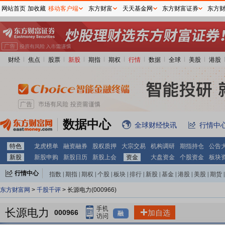
网站首页
加收藏
移动客户端
东方财富
天天基金网
东方财富证券
东方
财经
焦点
股票
新股
期指
期权
行情
数据
全球
美股
港股
数据中心
全球财经快讯
行情中
特色
龙虎榜单
融资融券
股权质押
大宗交易
机构调研
期指持仓
公告
新股
新股申购
新股日历
新股上会
资金
大盘资金
个股资金
板块
行情中心
指数
|
期指
|
期权
|
个股
|
板块
|
排行
|
新股
|
基金
|
港股
|
美股
|
期货
|
外汇
|
黄金
|
自选股
|
自选基金
东方财富网
>
千股千评
> 长源电力(000966)
长源电力
000966
加自选
融