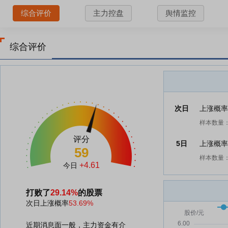
综合评价
主力控盘
舆情监控
综合评价
次日
上涨概
样本数量：
评分
5日
上涨概
59
样本数量：
+4.61
今日
打败了
29.14%
的股票
次日上涨概率
53.69%
近期消息面一般，主力资金有介