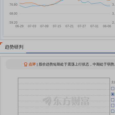
深市公用事业行业“喜报”频传 10
07-28
06-26
家公司上半年净利润预增超50%
深市公用事业板块业绩迎上行周期
则
07-28
企业增收增效加码绿色基建布局
06-26
深市公用事业行业上半年业绩稳步
07-28
增长 多家公司增幅超50%
制
上半年火电企业盈利分化，容量电
07-28
06-26
趋势研判
价托底开启新秩序
多家公司业绩高增，深市公用事业
07-28
06-26
板块韧性凸显
点评
|
股价趋势短期处于震荡上行状态，中期处于弱势上
长源电力：融资净偿还792.64万
07-28
元，融资余额3.38亿元
06-26
主
查看更多
06-26
二
长
06-12