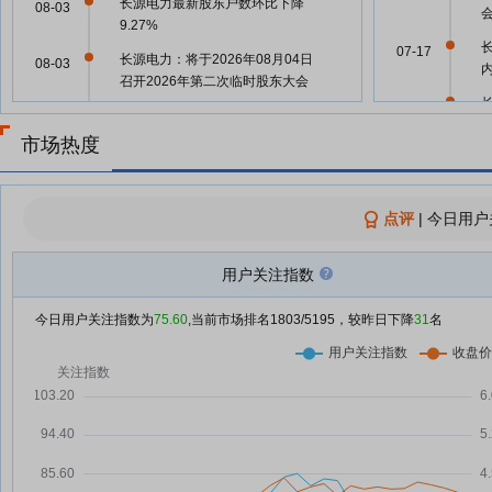
长源电力最新股东户数环比下降
08-03
9.27%
07-17
长源电力：将于2026年08月04日
08-03
召开2026年第二次临时股东大会
07-17
长源电力：融资净买入102.83万
07-31
元，融资余额3.36亿元
市场热度
07-15
长源电力：融资净偿还189.25万
07-30
元，融资余额3.35亿元
07-10
点评
|
今日用户
信
多家公司净利润增速超50% 深市
07-29
公用事业板块中报预告亮点频现
长
07-04
用户关注指数
长源电力：融资净偿还50.24万
07-29
元，融资余额3.37亿元
07-02
今日用户关注指数为
75.60
,当前市场排名
1803
/5195，较昨日下降
31
名
深市公用事业板块中期业绩集中预
07-28
喜 10家企业预计净利增速超50%
06-26
深市公用事业板块业绩韧性凸显，
07-28
多家公司上半年净利增速超50%
三
业绩亮眼韧性十足 深市公用事业
07-28
06-26
板块高质量发展势头强劲