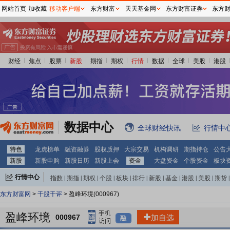
网站首页
加收藏
移动客户端
东方财富
天天基金网
东方财富证券
东方
财经
焦点
股票
新股
期指
期权
行情
数据
全球
美股
港股
数据中心
全球财经快讯
行情中
特色
龙虎榜单
融资融券
股权质押
大宗交易
机构调研
期指持仓
公告
新股
新股申购
新股日历
新股上会
资金
大盘资金
个股资金
板块
行情中心
指数
|
期指
|
期权
|
个股
|
板块
|
排行
|
新股
|
基金
|
港股
|
美股
|
期货
|
外汇
|
黄金
|
自选股
|
自选基金
东方财富网
>
千股千评
> 盈峰环境(000967)
盈峰环境
000967
加自选
融