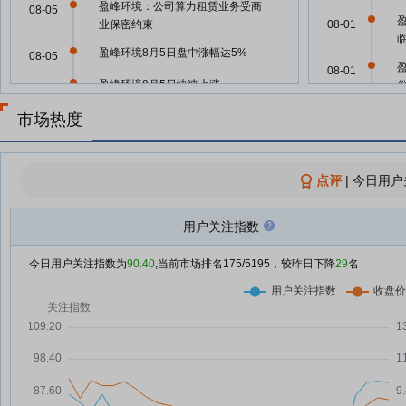
盈峰环境：公司算力租赁业务受商
08-05
业保密约束
08-01
盈峰环境8月5日盘中涨幅达5%
08-05
08-01
盈峰环境8月5日快速上涨
08-05
盈峰环境：拟1700万元参与认购
市场热度
08-05
天津砺思星瀚创业投资基金份额
07-10
盈峰环境：融资净买入5847.77万
08-05
点评
|
今日用户
元，融资余额17.34亿元
8月5日投资避雷针：12天7板人气
08-05
07-04
用户关注指数
股提示风险 公司暂未提供算力
盘前必读丨日韩股市高开SK海力
08-05
今日用户关注指数为
90.40
,当前市场排名
175
/5195，较昨日下降
07-02
29
名
士涨超6%；联创光电及实控人被
证监会立案
06-09
盈峰环境披露股价异动公告 无人
08-04
环卫机器人、核级风阀等相关业务
营收占比较小
06-09
连续3个交易日大涨！盈峰环境紧
08-04
急公告
06-02