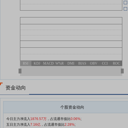
05-23
RSI
KDJ
MACD
W%R
DMI
BIAS
OBV
CCI
ROC
资金动向
个股资金动向
今日主力净流入
1876.57万
，占流通市值比
0.06%
;
五日主力净流入
7.16亿
，占流通市值比
2.28%
;