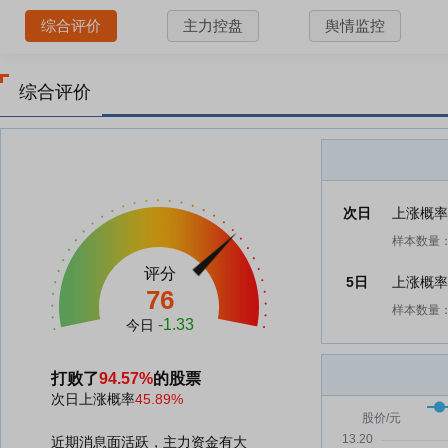
综合评价
主力控盘
舆情监控
综合评价
次日
上涨概
样本数量：
评分
5日
上涨概
76
样本数量：
-1.33
今日
打败了
94.57%
的股票
次日上涨概率
45.89%
近期消息面活跃，主力资金有大