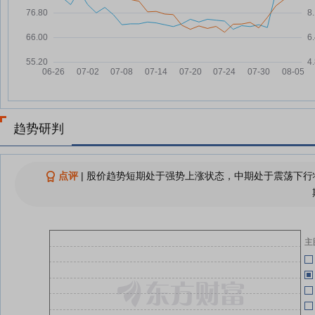
盈峰环境：截至2026年7月31
08-04
日，公司尚未回购公司股份
05-28
涉嫌未按规定披露非经营性资金往
08-04
来等违法行为！123亿可控核聚变
概念股及实控人被证监会立案|盘
后公告集锦
05-27
盈峰环境：全资子公司出资1700
08-04
趋势研判
万元认购砺思星瀚基金部分份额
盈峰环境：无人环卫机器人等业务
08-04
05-27
占整体营收比例较小
点评
|
股价趋势短期处于强势上涨状态，中期处于震荡下行状
盈峰环境：连续3个交易日收盘价
08-04
05-26
涨幅偏离值累超22.53%
公
盈峰环境：无人环卫机器人等业务
08-04
营收占比较小
主
05-26
查看更多
05-26