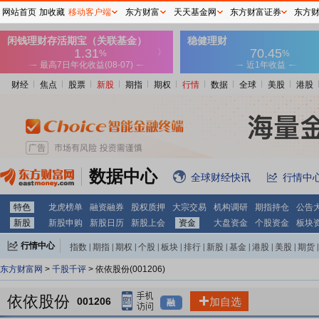
网站首页
加收藏
移动客户端
东方财富
天天基金网
东方财富证券
东方
财经
焦点
股票
新股
期指
期权
行情
数据
全球
美股
港股
数据中心
全球财经快讯
行情中
特色
龙虎榜单
融资融券
股权质押
大宗交易
机构调研
期指持仓
公告
新股
新股申购
新股日历
新股上会
资金
大盘资金
个股资金
板块
行情中心
指数
|
期指
|
期权
|
个股
|
板块
|
排行
|
新股
|
基金
|
港股
|
美股
|
期货
|
外汇
|
黄金
|
自选股
|
自选基金
东方财富网
>
千股千评
> 依依股份(001206)
依依股份
001206
加自选
融