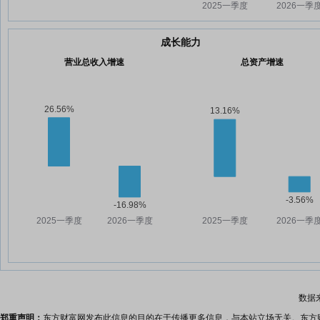
成长能力
营业总收入增速
总资产增速
数据
郑重声明：
东方财富网发布此信息的目的在于传播更多信息，与本站立场无关。东方