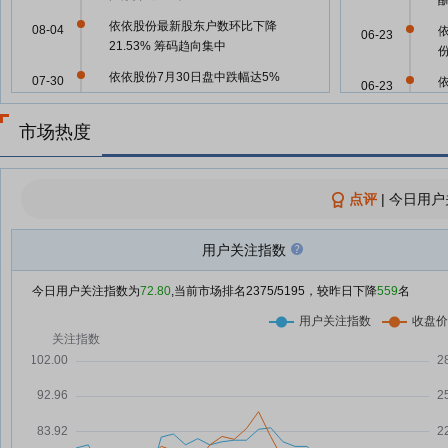
依依股份最新股东户数环比下降
08-04
06-23
21.53% 筹码趋向集中
依依股份7月30日盘中跌幅达5%
07-30
06-23
依依股份7月30日快速反弹
07-30
市场热度
06-23
依依股份：截至2026年7月20日
07-29
收市持有公司股票的股东总户数为
30935户
点评
|
今日用户
06-23
依依股份7月29日快速上涨
07-29
份
用户关注指数
依依股份7月29日快速反弹
07-29
06-23
依依股份7月27日开盘跌幅达5%
今日用户关注指数为
72.80
,当前市场排名
2375
/5195，较昨日下降
559
名
07-27
美容护理行业7月24日资金流向日
07-24
06-23
报
依依股份7月24日打开跌停
07-24
06-23
依依股份7月24日盘中跌停
07-24
05-12
依依股份7月24日快速反弹