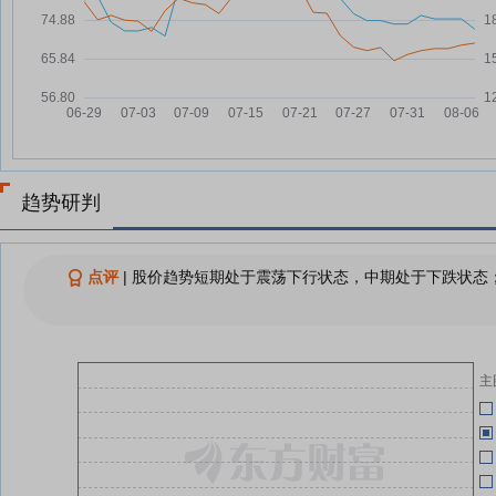
07-24
依依股份7月24日开盘跌幅达5%
07-24
05-08
依依股份7月23日龙虎榜数据
07-23
依依股份(001206)龙虎榜数据(07-
07-23
23)
05-08
查看更多
依
04-28
趋势研判
关
04-24
点评
|
股价趋势短期处于震荡下行状态，中期处于下跌状态；
04-24
依
04-17
主
关
04-17
职