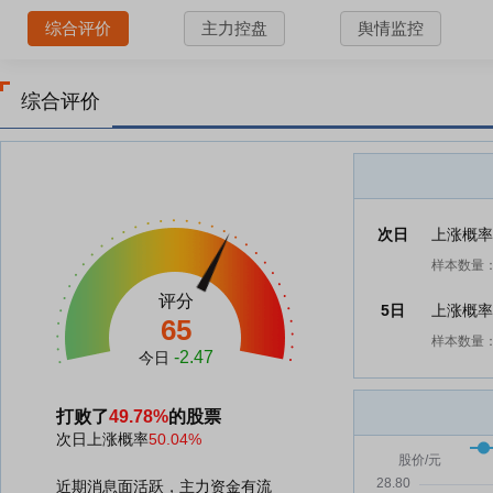
综合评价
主力控盘
舆情监控
综合评价
次日
上涨概
样本数量：
评分
5日
上涨概
65
样本数量：
-2.47
今日
打败了
49.78%
的股票
次日上涨概率
50.04%
近期消息面活跃，主力资金有流