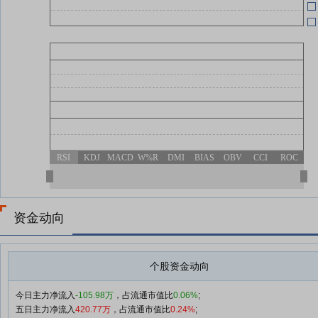
RSI
KDJ
MACD
W%R
DMI
BIAS
OBV
CCI
ROC
资金动向
个股资金动向
今日主力净流入
-105.98万
，占流通市值比
0.06%
;
五日主力净流入
420.77万
，占流通市值比
0.24%
;