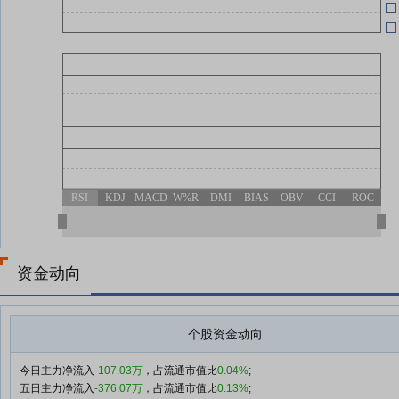
05-22
美
05-20
关
05-13
RSI
KDJ
MACD
W%R
DMI
BIAS
OBV
CCI
ROC
资金动向
个股资金动向
今日主力净流入
-107.03万
，占流通市值比
0.04%
;
五日主力净流入
-376.07万
，占流通市值比
0.13%
;