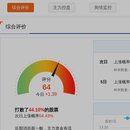
综合评价
主力控盘
舆情监控
综合评价
次日
上涨概
样本数量：
评分
5日
上涨概
64
样本数量：
+1.39
今日
打败了
44.10%
的股票
次日上涨概率
54.43%
近期消息面一般，主力资金有流