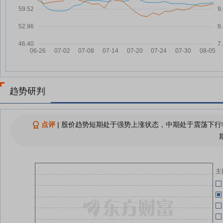
05-22
陕股上半年：谁在减持，谁在加
06-12
服
仓？
1
美能能源最新股东户数环比下降
〔
06-12
13.97% 筹码趋向集中
05-22
查看更多
05-22
趋势研判
05-22
点评
|
股价趋势短期处于强势上涨状态，中期处于震荡下行状
05-22
主
信
05-22