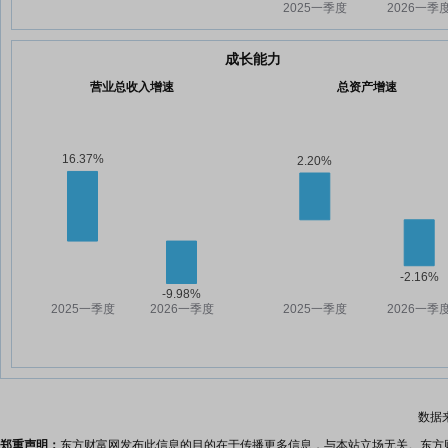
成长能力
营业总收入增速
总资产增速
数据
郑重声明：
东方财富网发布此信息的目的在于传播更多信息，与本站立场无关。东方