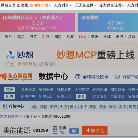
网站首页
加收藏
移动客户端
东方财富
天天基金网
东方财富证券
东方
财经
焦点
股票
新股
期指
期权
行情
数据
全球
美股
港股
数据中心
全球财经快讯
行情中
特色
龙虎榜单
融资融券
股权质押
大宗交易
机构调研
期指持仓
公告
新股
新股申购
新股日历
新股上会
资金
大盘资金
个股资金
板块
行情中心
指数
|
期指
|
期权
|
个股
|
板块
|
排行
|
新股
|
基金
|
港股
|
美股
|
期货
|
外汇
|
黄金
|
自选股
|
自选基金
东方财富网
>
千股千评
> 美能能源(001299)
美能能源
001299
加自选
融