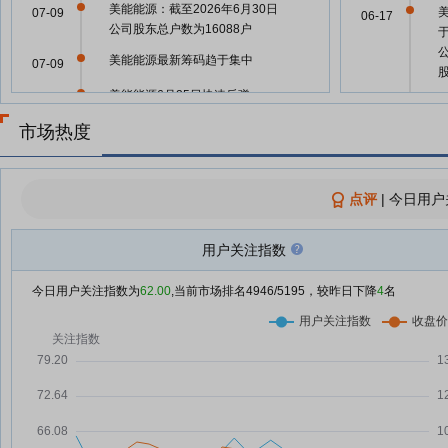
美能能源：截至2026年6月30日
07-09
06-17
公司股东总户数为16088户
美能能源最新筹码趋于集中
07-09
美能能源6月25日快速反弹
06-25
06-11
市场热度
美能能源：截至2026年6月18日
06-24
公司股东总户数为17229户
06-11
美能能源6月24日盘中跌幅达5%
06-24
点评
|
今日用户
06-09
什么信号？上百家A股公司密集增
06-23
持、回购
用户关注指数
06-09
美能能源6月23日快速上涨
06-23
今日用户关注指数为
62.00
,当前市场排名
4946
/5195，较昨日下降
4
名
美能能源6月22日快速反弹
06-22
美能能源：董事长晏立群增持
06-17
05-22
790.75万元
美能能源6月15日快速回调
06-15
05-22
美能能源6月15日快速上涨
06-15