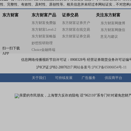
性、完整性、有效性、及时性、原创性等。相关信息并未经过本网站证实，不对您构
东方财富
东方财富产品
证券交易
关注东方财富
东方财富免费版
东方财富证券开户
东方财富网微博
东方财富Level-2
东方财富在线交易
东方财富网微信
东方财富策略版
东方财富证券交易
意见与建议
妙想投研助理
扫一扫下载
Choice金融终端
APP
信息网络传播视听节目许可证：0908328号 经营证券期货业务许可证编号：91310
沪ICP证:沪B2-20070217
网站备案号:沪ICP备05006054号-11
关于我们
可持续发展
广告服务
供应商平台