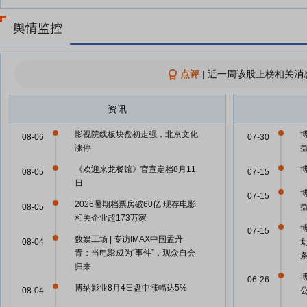
舆情监控
点评
|
近一周该股上榜相关消
资讯
影视院线板块盘初走强，北京文化
08-06
07-30
涨停
《欢迎来龙餐馆》官宣定档8月11
08-05
07-15
日
07-15
2026暑期档票房破60亿 现存电影
08-05
相关企业超173万家
07-15
数娱工场 | 专访IMAX中国孟丹
08-04
青：当电影成为“事件”，观众自会
归来
06-26
博纳影业8月4日盘中涨幅达5%
08-04