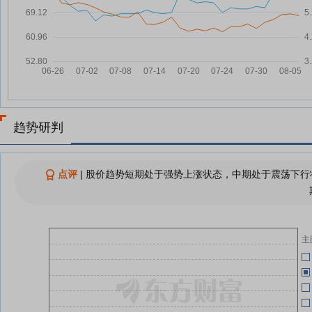
新一波“人脸交易”
博纳影业7月21日快速反弹
07-21
04-30
博纳影业7月21日盘中跌幅达5%
07-21
04-30
2026年度总票房破200亿元
07-19
04-27
2026年度电影票房破200亿元
07-19
趋势研判
儒意电影两连板！影视院线公司中
07-17
04-27
报普遍“失血”，暑期档能力挽狂澜
报
吗
04-27
点评
|
股价趋势短期处于强势上涨状态，中期处于震荡下行状
查看更多
04-27
04-27
主