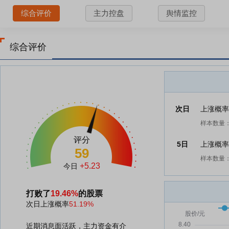
综合评价
主力控盘
舆情监控
综合评价
次日
上涨概
样本数量：
评分
5日
上涨概
59
样本数量：
+5.23
今日
打败了
19.46%
的股票
次日上涨概率
51.19%
近期消息面活跃，主力资金有介