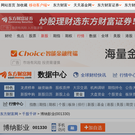
网站首页
加收藏
移动客户端
东方财富
天天基金网
东方财富证券
东方
财经
焦点
股票
新股
期指
期权
行情
数据
全球
美股
港股
数据中心
全球财经快讯
行情中
特色
龙虎榜单
融资融券
股权质押
大宗交易
机构调研
期指持仓
公告
新股
新股申购
新股日历
新股上会
资金
大盘资金
个股资金
板块
行情中心
指数
|
期指
|
期权
|
个股
|
板块
|
排行
|
新股
|
基金
|
港股
|
美股
|
期货
|
外汇
|
黄金
|
自选股
|
自选基金
东方财富网
>
千股千评
> 博纳影业(001330)
博纳影业
001330
加自选
融