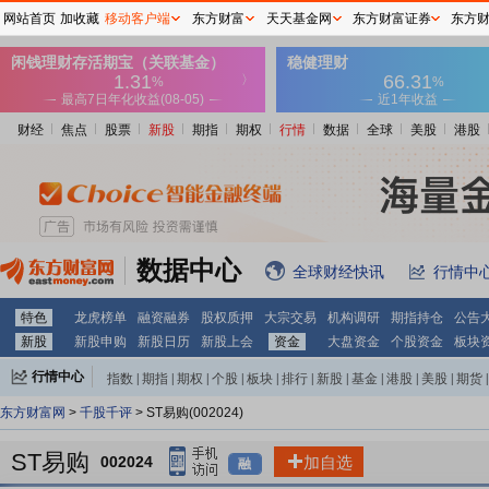
网站首页
加收藏
移动客户端
东方财富
天天基金网
东方财富证券
东方
财经
焦点
股票
新股
期指
期权
行情
数据
全球
美股
港股
数据中心
全球财经快讯
行情中
特色
龙虎榜单
融资融券
股权质押
大宗交易
机构调研
期指持仓
公告
新股
新股申购
新股日历
新股上会
资金
大盘资金
个股资金
板块
行情中心
指数
|
期指
|
期权
|
个股
|
板块
|
排行
|
新股
|
基金
|
港股
|
美股
|
期货
|
外汇
|
黄金
|
自选股
|
自选基金
东方财富网
>
千股千评
> ST易购(002024)
ST易购
002024
加自选
融