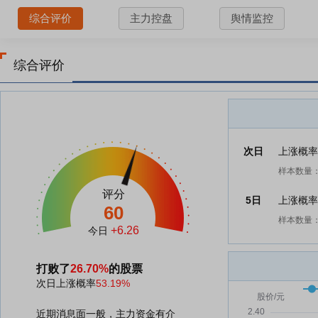
综合评价
主力控盘
舆情监控
综合评价
次日
上涨概
样本数量：
评分
5日
上涨概
60
样本数量：
+6.26
今日
打败了
26.70%
的股票
次日上涨概率
53.19%
近期消息面一般，主力资金有介