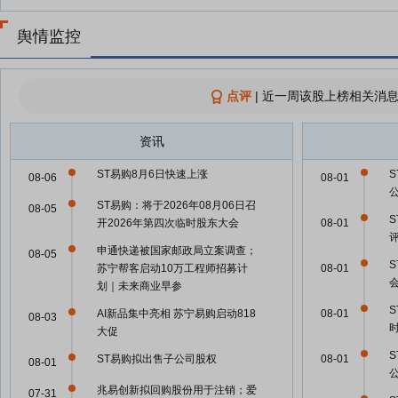
舆情监控
点评
|
近一周该股上榜相关消息
资讯
ST易购8月6日快速上涨
08-06
08-01
ST易购：将于2026年08月06日召
08-05
开2026年第四次临时股东大会
08-01
评
申通快递被国家邮政局立案调查；
08-05
苏宁帮客启动10万工程师招募计
08-01
划｜未来商业早参
S
AI新品集中亮相 苏宁易购启动818
08-01
08-03
大促
ST易购拟出售子公司股权
08-01
08-01
兆易创新拟回购股份用于注销；爱
07-31