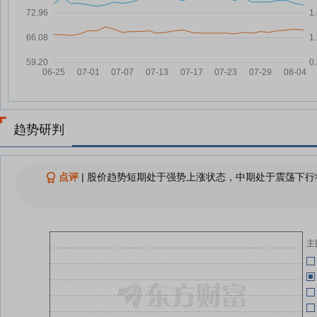
07-21
则
低价股一览 82股股价不足2元
07-23
07-21
A股平均股价13.70元 92股股价不
07-22
诺
足2元
07-11
政策举措精准发力 经营主体创新
07-22
供给 暑期消费持续升温（新视窗·
聚焦暑期消费）
07-11
趋势研判
A股平均股价13.40元 84股股价不
07-20
足2元
07-01
ST易购7月16日快速反弹
07-16
点评
|
股价趋势短期处于强势上涨状态，中期处于震荡下行状
06-30
敲定未来三年战略合作，苏宁易购
07-13
创维加码AI联合定制
查看更多
主