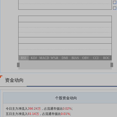
RSI
KDJ
MACD
W%R
DMI
BIAS
OBV
CCI
ROC
资金动向
个股资金动向
今日主力净流入
266.24万
，占流通市值比
0.02%
;
五日主力净流入
81.14万
，占流通市值比
0.01%
;