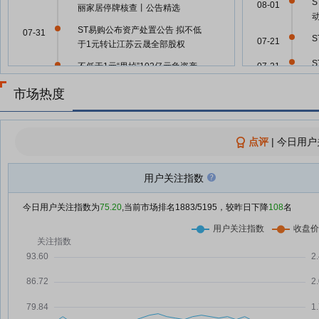
08-01
丽家居停牌核查丨公告精选
ST易购公布资产处置公告 拟不低
07-31
S
07-21
于1元转让江苏云晟全部股权
不低于1元“甩掉”102亿元负资产
07-21
07-31
诺
ST易购子公司拟转让江苏云晟
市场热度
100%股权
07-21
诺
ST易购拟以不低于1元转让江苏云
07-31
晟
07-21
点评
|
今日用户
ST易购：拟以不低于1元转让江苏
07-31
云晟100%股权
07-21
用户关注指数
诺
ST易购：为子公司上海嘉定苏宁
07-31
润嘉商贸有限公司等提供不超过
今日用户关注指数为
75.20
,当前市场排名
1883
/5195，较昨日下降
108
名
S
07-21
6500万元担保
A股平均股价13.86元 73股股价不
07-31
07-21
足2元
诺
AI加速融入更多消费场景 市场格
07-27
07-21
局有望重塑
诺
低价股一览 90股股价不足2元
07-24