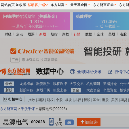
网站首页
加收藏
移动客户端
东方财富
天天基金网
东方财富证券
东方
财经
焦点
股票
新股
期指
期权
行情
数据
全球
美股
港股
数据中心
全球财经快讯
行情中
特色
龙虎榜单
融资融券
股权质押
大宗交易
机构调研
期指持仓
公告
新股
新股申购
新股日历
新股上会
资金
大盘资金
个股资金
板块
行情中心
指数
|
期指
|
期权
|
个股
|
板块
|
排行
|
新股
|
基金
|
港股
|
美股
|
期货
|
外汇
|
黄金
|
自选股
|
自选基金
东方财富网
>
千股千评
> 思源电气(002028)
思源电气
002028
加自选
融