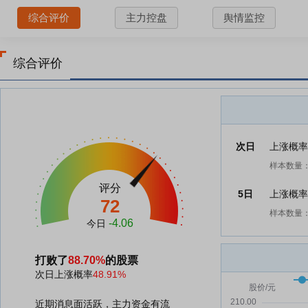
综合评价
主力控盘
舆情监控
综合评价
次日
上涨概
样本数量：
评分
5日
上涨概
72
样本数量：
-4.06
今日
打败了
88.70%
的股票
次日上涨概率
48.91%
近期消息面活跃，主力资金有流