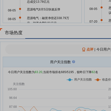
总成交13.78亿元
08-05
思源电气8月5日快速反弹
08-05
思源电气：融资净偿还338.79万
08-05
07-20
元，融资余额9.81亿元
新型电力系统“十五五”规划落地 电
08-04
市场热度
网设备板块迎双重催化
07-11
外资调研数据出炉 电子热度居
08-04
07-10
首！最新发声：市场对科技板块的
点评
|
今日用户
盈利预期持续上修
外资机构密集调研A股公司
用户关注指数
08-04
思
思源电气8月4日加速下跌
07-09
08-04
今日用户关注指数为
83.20
,当前市场排名
685
/5195，较昨日下降
82
名
思源电气：融资净买入927.79万
08-04
07-01
元，融资余额9.85亿元
外资机构密集调研A股公司 三大行
08-04
思
06-29
业最受关注
规模翻倍！国网特高压建设全面提
08-03
06-27
速 多股业绩有望高增长(名单)