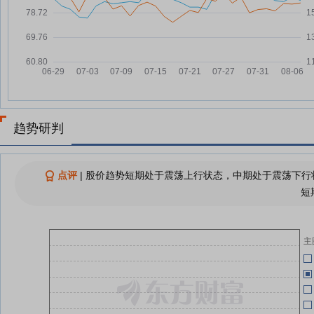
思源电气8月3日快速反弹
08-03
中报“大考”倒计时！复盘近十年8
07-31
06-27
月行情 哪些板块历史表现较佳？
境外投资者持股比例超24%的股
07-31
06-27
票名单
思源电气7月31日开盘涨幅达5%
07-31
06-27
趋势研判
思源电气：融资净偿还160.22万
07-31
元，融资余额10.2亿元
06-27
点评
|
股价趋势短期处于震荡上行状态，中期处于震荡下行状
查看更多
短
06-25
06-17
主
06-17
06-16