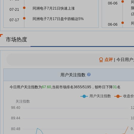
06-06
同洲电子7月21日快速上涨
07-21
(
同洲电子7月17日盘中跌幅达5%
07-17
06-06
同洲电子7月16日盘中涨幅达5%
07-16
市场热度
同洲电子7月16日快速上涨
06-06
07-16
同洲电子7月15日快速反弹
07-15
06-06
点评
|
今日用户
同洲电子7月15日快速回调
07-15
06-06
同洲电子：2026年上半年净利同
07-14
用户关注指数
限
比预降94.09%-95.57%
06-03
同洲电子：2026年半年度业绩预
今日用户关注指数为
67.60
,当前市场排名
3655
/5195，较昨日下降
31
名
07-14
告
05-19
同洲电子：预计上半年净利润同比
07-14
减少94.09%至95.57%
05-07
同洲电子7月14日盘中涨幅达5%
07-14
同洲电子7月14日快速上涨
07-14
04-30