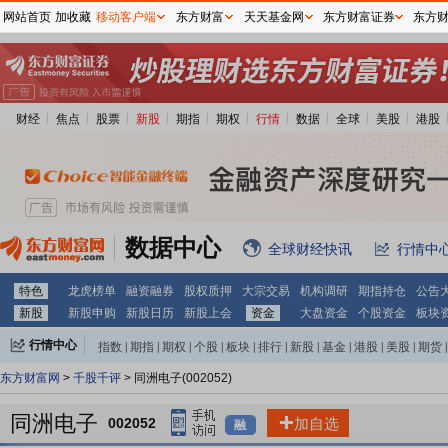
网站首页
加收藏
移动客户端
东方财富
天天基金网
东方财富证券
东方
财经
焦点
股票
新股
期指
期权
行情
数据
全球
美股
港股
数据中心
全球财经快讯
行情中
特色
龙虎榜单
融资融券
股权质押
大宗交易
机构调研
期指持仓
公告
新股
新股申购
新股日历
新股上会
资金
大盘资金
个股资金
板块
行情中心
指数
|
期指
|
期权
|
个股
|
板块
|
排行
|
新股
|
基金
|
港股
|
美股
|
期货
|
外汇
|
黄金
|
自选股
|
自选基金
东方财富网
>
千股千评
> 同洲电子(002052)
同洲电子
002052
加自选
融