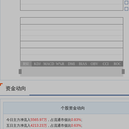
RSI
KDJ
MACD
W%R
DMI
BIAS
OBV
CCI
ROC
资金动向
个股资金动向
今日主力净流入
5565.97万
，占流通市值比
0.83%
;
五日主力净流入
4213.23万
，占流通市值比
0.63%
;