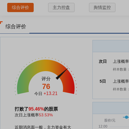
综合评价
主力控盘
舆情监控
综合评价
次日
上涨概
样本数量：
评分
5日
上涨概
76
样本数量：
+13.21
今日
打败了
95.46%
的股票
次日上涨概率
53.53%
近期消息面一般，主力资金有大