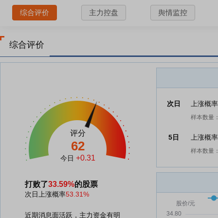
综合评价
主力控盘
舆情监控
综合评价
次日
上涨概
样本数量：
评分
5日
上涨概
62
样本数量：
+0.31
今日
打败了
33.59%
的股票
次日上涨概率
53.31%
近期消息面活跃，主力资金有明