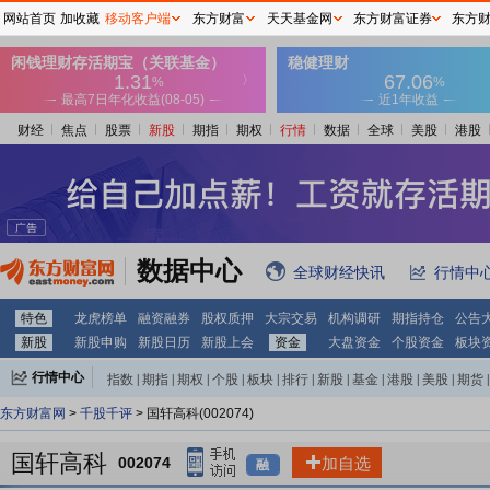
网站首页
加收藏
移动客户端
东方财富
天天基金网
东方财富证券
东方
财经
焦点
股票
新股
期指
期权
行情
数据
全球
美股
港股
数据中心
全球财经快讯
行情中
特色
龙虎榜单
融资融券
股权质押
大宗交易
机构调研
期指持仓
公告
新股
新股申购
新股日历
新股上会
资金
大盘资金
个股资金
板块
行情中心
指数
|
期指
|
期权
|
个股
|
板块
|
排行
|
新股
|
基金
|
港股
|
美股
|
期货
|
外汇
|
黄金
|
自选股
|
自选基金
东方财富网
>
千股千评
> 国轩高科(002074)
国轩高科
002074
加自选
融