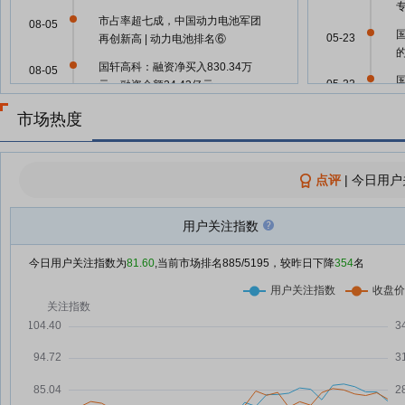
市占率超七成，中国动力电池军团
08-05
05-23
再创新高 | 动力电池排名⑥
国轩高科：融资净买入830.34万
08-05
05-22
元，融资余额24.43亿元
活力中国调研行｜合肥汽车产业何
市场热度
08-04
以源源不断“长”出新力量
05-22
活力中国调研行｜全国汽车产量第
08-04
一，为什么是安徽？
点评
|
今日用户
国
05-18
国轩高科：融资净买入1085.38万
08-04
关
元，融资余额24.34亿元
用户关注指数
05-13
“合肥造”固态电池产业化提速｜活
08-04
今日用户关注指数为
81.60
,当前市场排名
885
/5195，较昨日下降
354
名
力中国调研行
05-09
活力中国调研行｜安徽“电池心脏”
08-03
有多牛？
国
05-06
活力中国调研行｜一块动力电池创
08-03
关
新背后的合肥新能源产业
05-06
（活力中国调研行）从跟跑到领跑
08-03