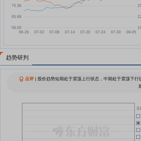
合肥电池产业的“链主”逻辑
国
04-29
动力电池“梯次利用”叫停，100家
08-01
合规企业名单作废！谁受益谁承
04-29
压？
04-29
中国企业家代表团访美与政商各界
07-31
开展广泛交流
100家企业被移出！新能源汽车废
07-31
旧动力电池“梯次利用”相关政策标
趋势研判
04-29
准废止 工信部：杜绝部分企业以
旧充新牟利的侥幸心理
国轩高科：融资净买入77.13万
点评
|
股价趋势短期处于震荡上行状态，中期处于震荡下行状
07-31
04-29
元，融资余额24.4亿元
固态电池技术持续突破 高成长潜
07-30
04-29
力股揭秘（附名单）
主
“股王”大跌近16%！固态电池技术
07-30
持续突破，高成长潜力股揭秘
查看更多