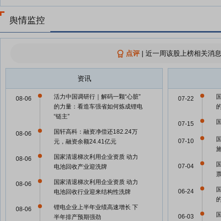
舆情监控
点评
|
近一周该股上榜相关消息
资讯
活力中国调研行｜解码一颗“心脏”
08-06
07-22
的力量：看造车强省如何炼成锂电
“链主”
07-15
国轩高科：融资净偿还182.24万
08-06
07-10
元，融资余额24.41亿元
国家清退梯次利用企业资质 动力
08-06
07-04
电池回收产业迎洗牌
国家清退梯次利用企业资质 动力
08-06
06-24
电池回收行业迎来结构性洗牌
锂电企业上半年业绩高速增长 下
08-06
06-03
半年排产预期强劲