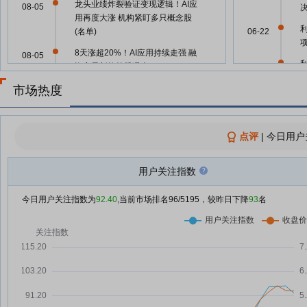
龙头业绩炸裂验证变现逻辑！AI应
08-05
用再度大涨 机构紧盯多只概念股
(名单)
06-22
8天涨超20%！AI应用持续走强 融
08-05
资客最新抢筹股曝光
06-18
利欧股份8月5日快速反弹
市场热度
08-05
06-18
利欧股份8月5日快速上涨
08-05
利欧股份：融资净偿还1.17亿元，
点评
|
今日用户
08-05
融资余额12.11亿元
06-16
AI应用向实向深 商业化价值闭环
用户关注指数
08-05
正在形成
06-09
今日用户关注指数为
92.40
,当前市场排名
96
/5195，较昨日下降
93
名
龙虎榜揭秘：8股获机构亿元净买
08-04
入
06-06
15.87亿元资金抢筹东山精密，机
08-04
构狂买仕佳光子丨龙虎榜
06-01
利欧股份8月4日龙虎榜数据
08-04
利欧股份(002131)龙虎榜数据(08-
08-04
05-23