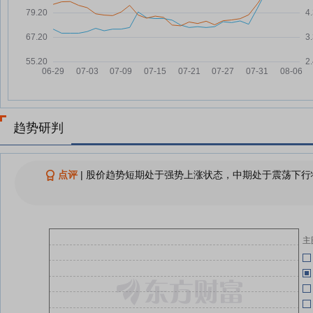
04)
再次涨停！003032，7连板
08-04
05-21
AI应用端反复走强 传智教育7连板
08-04
利欧股份8月4日快速回调
08-04
05-20
利欧股份8月4日开盘涨幅达5%
08-04
趋势研判
05-20
查看更多
利
05-15
点评
|
股价趋势短期处于强势上涨状态，中期处于震荡下行状
05-12
利
04-29
主