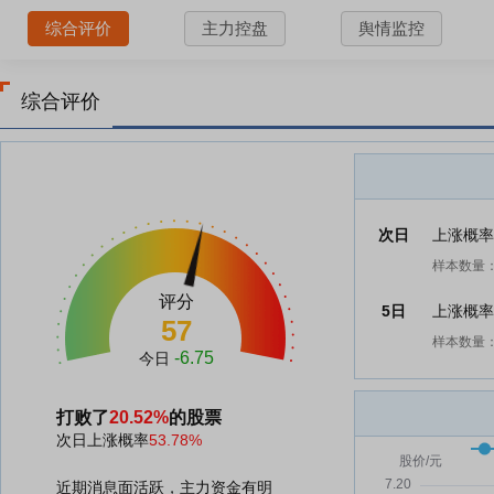
综合评价
主力控盘
舆情监控
综合评价
次日
上涨概
样本数量：
评分
5日
上涨概
57
样本数量：
-6.75
今日
打败了
20.52%
的股票
次日上涨概率
53.78%
近期消息面活跃，主力资金有明