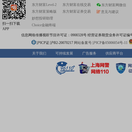
东方财富Level-2
东方财富在线交易
东方财富网微信
东方财富策略版
东方财富证券交易
意见与建议
妙想投研助理
扫一扫下载
Choice金融终端
APP
信息网络传播视听节目许可证：0908328号 经营证券期货业务许可证编号：91310
沪ICP证:沪B2-20070217
网站备案号:沪ICP备05006054号-11
关于我们
可持续发展
广告服务
供应商平台