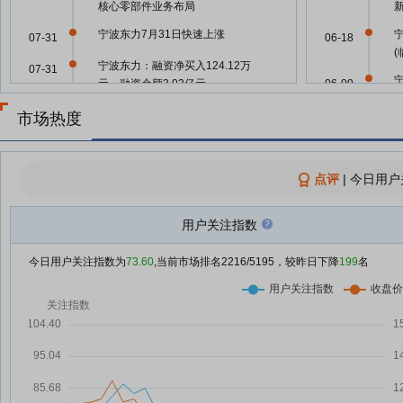
核心零部件业务布局
宁波东力7月31日快速上涨
07-31
06-18
宁波东力：融资净买入124.12万
07-31
元，融资余额3.03亿元
06-09
宁波东力：融资净买入460.1万
07-30
06-06
市场热度
元，融资余额3.01亿元
宁波东力联合卫华集团承办中国重
07-29
06-02
型机械工业协会数字赋能工作委员
点评
|
今日用户
会2026年会员大会
05-29
宁波东力7月29日快速上涨
用户关注指数
07-29
宁波东力7月29日盘中涨幅达5%
05-29
07-29
今日用户关注指数为
73.60
,当前市场排名
2216
/5195，较昨日下降
199
名
宁波东力：融资净买入122.4万
07-29
05-29
元，融资余额2.97亿元
宁波东力：融资净买入81.28万
07-28
05-27
元，融资余额2.96亿元
宁波东力：融资净买入55.8万元，
07-24
05-23
融资余额2.96亿元