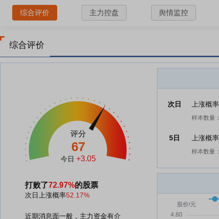
综合评价
主力控盘
舆情监控
综合评价
次日
上涨概
样本数量：
评分
5日
上涨概
67
样本数量：
+3.05
今日
打败了
72.97%
的股票
次日上涨概率
52.17%
近期消息面一般，主力资金有介