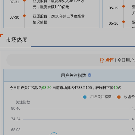
亚厦股份：融资净买入381.36万
07-31
元，融资余额1.99亿元
亚
05-19
亚厦股份：2026年第二季度经营
07-30
情况简报
05-16
亚厦股份：2026年第二季度新签
07-30
订单22.12亿元
市场热度
05-16
亚厦股份：融资净买入181.89万
07-30
元，融资余额1.96亿元
亚
05-09
点评
|
今日用户
亚厦股份：融资净偿还209.38万
07-29
元，融资余额1.94亿元
04-30
用户关注指数
乙方被迫当上“房东”，房企供应商
07-28
深陷“工抵房”困局
04-28
今日用户关注指数为
63.20
,当前市场排名
4733
/5195，较昨日下降
10
名
(
亚厦股份：融资净买入139.48万
07-28
元，融资余额1.96亿元
04-28
亚厦股份：融资净偿还331.55万
07-24
元，融资余额1.95亿元
亚厦股份：融资净买入682.89万
07-23
04-28
元，融资余额1.99亿元