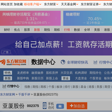
网站首页
加收藏
移动客户端
东方财富
天天基金网
东方财富证券
东方
财经
焦点
股票
新股
期指
期权
行情
数据
全球
美股
港股
数据中心
全球财经快讯
行情中
特色
龙虎榜单
融资融券
股权质押
大宗交易
机构调研
期指持仓
公告
新股
新股申购
新股日历
新股上会
资金
大盘资金
个股资金
板块
行情中心
指数
|
期指
|
期权
|
个股
|
板块
|
排行
|
新股
|
基金
|
港股
|
美股
|
期货
|
外汇
|
黄金
|
自选股
|
自选基金
东方财富网
>
千股千评
> 亚厦股份(002375)
亚厦股份
002375
加自选
融